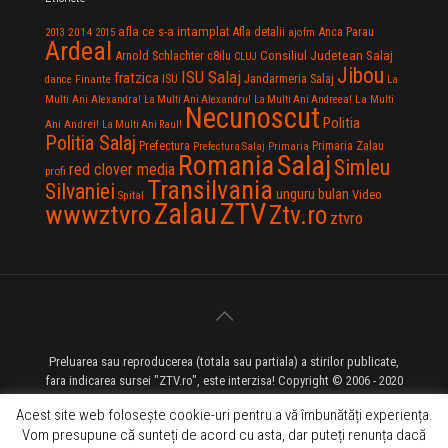
afla ce s-a intamplat
Anca Parau
2014
Afla detalii
2013
2015
ajofm
Ardeal
Consiliul Judetean Salaj
Arnold Schlachter
c8ilu
CLUJ
Jibou
ISU Salaj
fratzica
Jandarmeria Salaj
Finante
ISU
dance
La
La Multi
Multi Ani Alexandra!
La Multi Ani Alexandru!
La Multi Ani Andreea!
Necunoscut
Politia
Ani Andrei!
La Multi Ani Raul!
Politia Salaj
Prefectura
Primaria Zalau
Prefectura Salaj
Primaria
Salaj
Romania
Simleu
red clover media
profi
Transilvania
Silvaniei
unguru bulan
Video
Spital
Zalau
ZTV
wwwztvro
Ztv.ro
ztvro
Preluarea sau reproducerea (totala sau partiala) a stirilor publicate,
fara indicarea sursei "ZTV.ro", este interzisa! Copyright © 2006 - 2020
ZTV.ro - Televiziune pe Internet - Zalau TV
Acest site web folosește cookie-uri pentru a vă îmbunătăți experiența.
Vom presupune că sunteți de acord cu asta, dar puteți renunța dacă