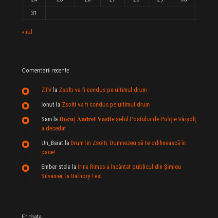
31
« iul.
Comentarii recente
ZTV
la
Zsolti va fi condus pe ultimul drum
Ionut
la
Zsolti va fi condus pe ultimul drum
Sam
la
𝐁𝐨𝐜𝐮ț 𝐀𝐧𝐝𝐫𝐞𝐢 𝐕𝐚𝐬𝐢𝐥e şeful Postului de Poliție Vârșolț
a decedat
Un_Baiat
la
Drum lin Zsolti. Dumnezeu sã te odihneascã în
pace!
Ember stela
la
Irina Rimes a încântat publicul din Şimleu
Silvaniei, la Bathory Fest
Etichete