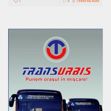
0
0
Citeste mai multe