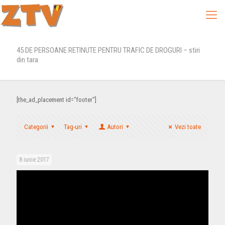
45 DE PERSOANE RETINUTE PENTRU TRAFIC DE DROGURI – stiri
din tara
[the_ad_placement id="footer"]
Categorii
Tag-uri
Autori
Vezi toate
8 iunie 2017