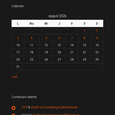
Calendar
august 2026
L
Ma
Mi
J
V
S
D
1
2
3
4
5
6
7
8
9
10
11
12
13
14
15
16
17
18
19
20
21
22
23
24
25
26
27
28
29
30
31
« iul.
Comentarii recente
ZTV
la
Zsolti va fi condus pe ultimul drum
Ionut
la
Zsolti va fi condus pe ultimul drum