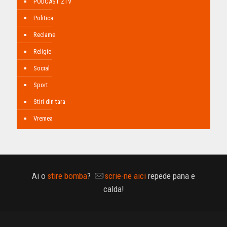
PODCAST ZTV
Politica
Reclame
Religie
Social
Sport
Stiri din tara
Vremea
Ai o
stire bomba
?
scrie-ne aici
repede pana e
calda!