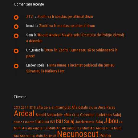
Comentarii recente
ZTV
la
Zsolti va fi condus pe ultimul drum
Ionut
la
Zsolti va fi condus pe ultimul drum
Sam
la
𝐁𝐨𝐜𝐮ț 𝐀𝐧𝐝𝐫𝐞𝐢 𝐕𝐚𝐬𝐢𝐥e şeful Postului de Poliție Vârșolț
a decedat
Un_Baiat
la
Drum lin Zsolti. Dumnezeu sã te odihneascã în
pace!
Ember stela
la
Irina Rimes a încântat publicul din Şimleu
Silvaniei, la Bathory Fest
Etichete
afla ce s-a intamplat
Anca Parau
2014
Afla detalii
2013
2015
ajofm
Ardeal
Consiliul Judetean Salaj
Arnold Schlachter
c8ilu
CLUJ
Jibou
ISU Salaj
fratzica
Jandarmeria Salaj
Finante
ISU
dance
La
La Multi
Multi Ani Alexandra!
La Multi Ani Alexandru!
La Multi Ani Andreea!
Necunoscut
Politia
Ani Andrei!
La Multi Ani Raul!