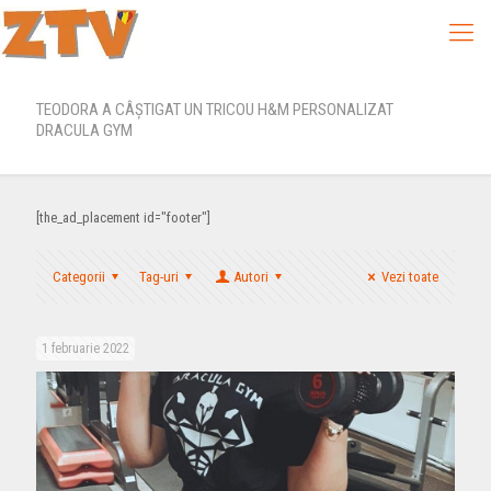
TEODORA A CÂȘTIGAT UN TRICOU H&M PERSONALIZAT
DRACULA GYM
[the_ad_placement id="footer"]
Categorii
Tag-uri
Autori
Vezi toate
1 februarie 2022