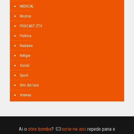
MEDICAL
Muzica
PODCAST ZTV
Politica
Reclame
Religie
Social
Sport
Stiri din tara
Vremea
Ai o
stire bomba
?
scrie-ne aici
repede pana e