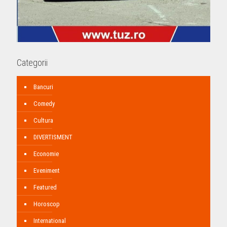
Categorii
Bancuri
Comedy
Cultura
DIVERTISMENT
Economie
Eveniment
Featured
Horoscop
International