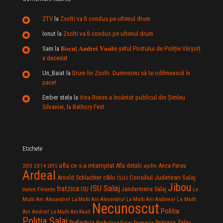
ZTV
la
Zsolti va fi condus pe ultimul drum
Ionut
la
Zsolti va fi condus pe ultimul drum
Sam
la
𝐁𝐨𝐜𝐮ț 𝐀𝐧𝐝𝐫𝐞𝐢 𝐕𝐚𝐬𝐢𝐥e şeful Postului de Poliție Vârșolț
a decedat
Un_Baiat
la
Drum lin Zsolti. Dumnezeu sã te odihneascã în
pace!
Ember stela
la
Irina Rimes a încântat publicul din Şimleu
Silvaniei, la Bathory Fest
Etichete
afla ce s-a intamplat
Anca Parau
2014
Afla detalii
2013
2015
ajofm
Ardeal
Consiliul Judetean Salaj
Arnold Schlachter
c8ilu
CLUJ
Jibou
ISU Salaj
fratzica
Jandarmeria Salaj
Finante
ISU
dance
La
La Multi
Multi Ani Alexandra!
La Multi Ani Alexandru!
La Multi Ani Andreea!
Necunoscut
Politia
Ani Andrei!
La Multi Ani Raul!
Politia Salaj
Prefectura
Primaria Zalau
Prefectura Salaj
Primaria