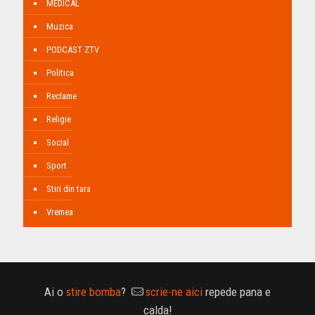
MEDICAL
Muzica
PODCAST ZTV
Politica
Reclame
Religie
Social
Sport
Stiri din tara
Vremea
Ai o
stire bomba
?
scrie-ne aici
repede pana e
calda!