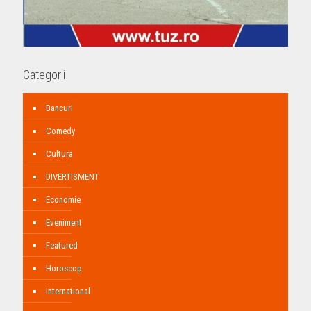
Categorii
Bancuri
Comedy
Cultura
DIVERTISMENT
Economie
Eveniment
Featured
Horoscop
International