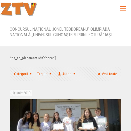
CONCURSUL NAȚIONAL „IONEL TEODOREANU” OLIMPIADA
NAȚIONALĂ „UNIVERSUL CUNOAȘTERII PRIN LECTURĂ” IAȘI
[the_ad_placement id="footer"]
Categorii
Tag-uri
Autori
Vezi toate
10 iunie 2019