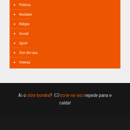
Politica
Reclame
Religie
Social
Sport
Stiri din tara
Vremea
Ai o
stire bomba
?
scrie-ne aici
repede pana e
calda!