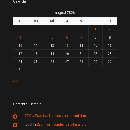
Calendar
august 2026
L
Ma
Mi
J
V
S
D
1
2
3
4
5
6
7
8
9
10
11
12
13
14
15
16
17
18
19
20
21
22
23
24
25
26
27
28
29
30
31
« iul.
Comentarii recente
ZTV
la
Zsolti va fi condus pe ultimul drum
Ionut
la
Zsolti va fi condus pe ultimul drum