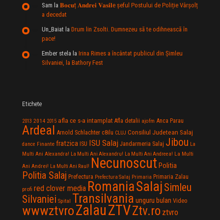
Sam
la
𝐁𝐨𝐜𝐮ț 𝐀𝐧𝐝𝐫𝐞𝐢 𝐕𝐚𝐬𝐢𝐥e şeful Postului de Poliție Vârșolț
a decedat
Un_Baiat
la
Drum lin Zsolti. Dumnezeu sã te odihneascã în
pace!
Ember stela
la
Irina Rimes a încântat publicul din Şimleu
Silvaniei, la Bathory Fest
Etichete
afla ce s-a intamplat
Anca Parau
2014
Afla detalii
2013
2015
ajofm
Ardeal
Consiliul Judetean Salaj
Arnold Schlachter
c8ilu
CLUJ
Jibou
ISU Salaj
fratzica
Jandarmeria Salaj
Finante
ISU
dance
La
La Multi
Multi Ani Alexandra!
La Multi Ani Alexandru!
La Multi Ani Andreea!
Necunoscut
Politia
Ani Andrei!
La Multi Ani Raul!
Politia Salaj
Prefectura
Primaria Zalau
Prefectura Salaj
Primaria
Salaj
Romania
Simleu
red clover media
profi
Transilvania
Silvaniei
unguru bulan
Video
Spital
Zalau
ZTV
wwwztvro
Ztv.ro
ztvro