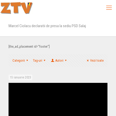
Marcel Ciolacu declaratii de presa la sediu PSD Salaj
[the_ad_placement id="footer"]
Categorii
Tag-uri
Autori
Vezi toate
15 ianuarie 2023