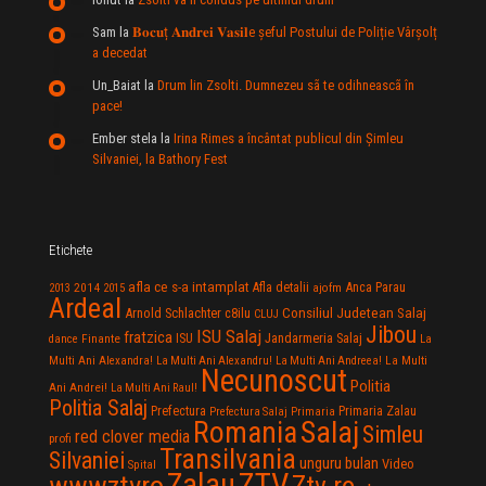
Sam
la
𝐁𝐨𝐜𝐮ț 𝐀𝐧𝐝𝐫𝐞𝐢 𝐕𝐚𝐬𝐢𝐥e şeful Postului de Poliție Vârșolț
a decedat
Un_Baiat
la
Drum lin Zsolti. Dumnezeu sã te odihneascã în
pace!
Ember stela
la
Irina Rimes a încântat publicul din Şimleu
Silvaniei, la Bathory Fest
Etichete
afla ce s-a intamplat
Anca Parau
2014
Afla detalii
2013
2015
ajofm
Ardeal
Consiliul Judetean Salaj
Arnold Schlachter
c8ilu
CLUJ
Jibou
ISU Salaj
fratzica
Jandarmeria Salaj
Finante
ISU
dance
La
La Multi
Multi Ani Alexandra!
La Multi Ani Alexandru!
La Multi Ani Andreea!
Necunoscut
Politia
Ani Andrei!
La Multi Ani Raul!
Politia Salaj
Prefectura
Primaria Zalau
Prefectura Salaj
Primaria
Salaj
Romania
Simleu
red clover media
profi
Transilvania
Silvaniei
unguru bulan
Video
Spital
Zalau
ZTV
wwwztvro