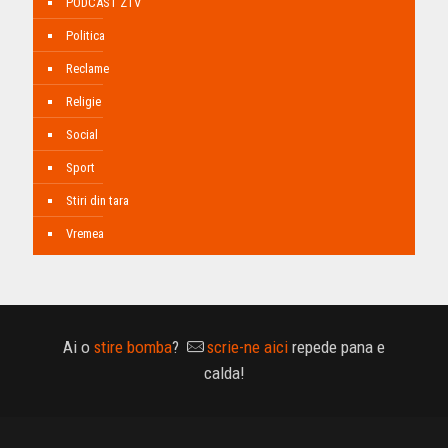
PODCAST ZTV
Politica
Reclame
Religie
Social
Sport
Stiri din tara
Vremea
Ai o
stire bomba
?
scrie-ne aici
repede pana e
calda!