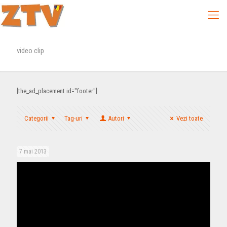
video clip
[the_ad_placement id="footer"]
Categorii
Tag-uri
Autori
Vezi toate
7 mai 2013