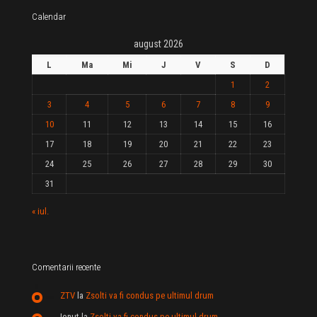
Calendar
august 2026
L
Ma
Mi
J
V
S
D
1
2
3
4
5
6
7
8
9
10
11
12
13
14
15
16
17
18
19
20
21
22
23
24
25
26
27
28
29
30
31
« iul.
Comentarii recente
ZTV
la
Zsolti va fi condus pe ultimul drum
Ionut
la
Zsolti va fi condus pe ultimul drum