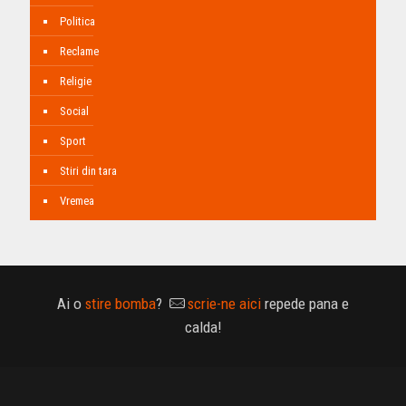
Politica
Reclame
Religie
Social
Sport
Stiri din tara
Vremea
Ai o
stire bomba
?
scrie-ne aici
repede pana e
calda!