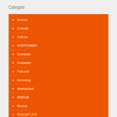
Categorii
Bancuri
Comedy
Cultura
DIVERTISMENT
Economie
Eveniment
Featured
Horoscop
International
MEDICAL
Muzica
PODCAST ZTV