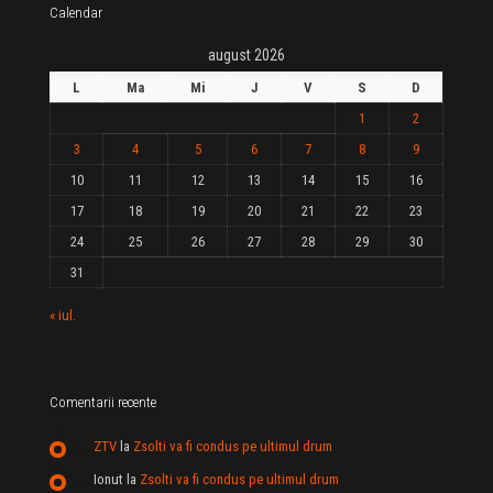
Calendar
august 2026
L
Ma
Mi
J
V
S
D
1
2
3
4
5
6
7
8
9
10
11
12
13
14
15
16
17
18
19
20
21
22
23
24
25
26
27
28
29
30
31
« iul.
Comentarii recente
ZTV
la
Zsolti va fi condus pe ultimul drum
Ionut
la
Zsolti va fi condus pe ultimul drum