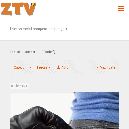
Telefon mobil recuperat de poliţişti
[the_ad_placement id="footer"]
Categorii
Tag-uri
Autori
Vezi toate
8 iulie 2021