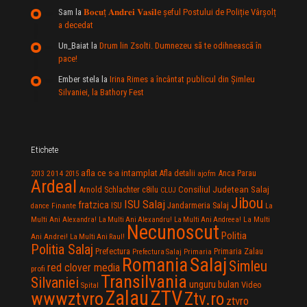
Sam
la
𝐁𝐨𝐜𝐮ț 𝐀𝐧𝐝𝐫𝐞𝐢 𝐕𝐚𝐬𝐢𝐥e şeful Postului de Poliție Vârșolț
a decedat
Un_Baiat
la
Drum lin Zsolti. Dumnezeu sã te odihneascã în
pace!
Ember stela
la
Irina Rimes a încântat publicul din Şimleu
Silvaniei, la Bathory Fest
Etichete
afla ce s-a intamplat
Anca Parau
2014
Afla detalii
2013
2015
ajofm
Ardeal
Consiliul Judetean Salaj
Arnold Schlachter
c8ilu
CLUJ
Jibou
ISU Salaj
fratzica
Jandarmeria Salaj
Finante
ISU
dance
La
La Multi
Multi Ani Alexandra!
La Multi Ani Alexandru!
La Multi Ani Andreea!
Necunoscut
Politia
Ani Andrei!
La Multi Ani Raul!
Politia Salaj
Prefectura
Primaria Zalau
Prefectura Salaj
Primaria
Salaj
Romania
Simleu
red clover media
profi
Transilvania
Silvaniei
unguru bulan
Video
Spital
Zalau
ZTV
wwwztvro
Ztv.ro
ztvro