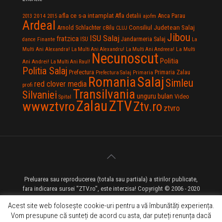
afla ce s-a intamplat
Anca Parau
2014
Afla detalii
2013
2015
ajofm
Ardeal
Consiliul Judetean Salaj
Arnold Schlachter
c8ilu
CLUJ
Jibou
ISU Salaj
fratzica
Jandarmeria Salaj
Finante
ISU
dance
La
La Multi
Multi Ani Alexandra!
La Multi Ani Alexandru!
La Multi Ani Andreea!
Necunoscut
Politia
Ani Andrei!
La Multi Ani Raul!
Politia Salaj
Prefectura
Primaria Zalau
Prefectura Salaj
Primaria
Salaj
Romania
Simleu
red clover media
profi
Transilvania
Silvaniei
unguru bulan
Video
Spital
Zalau
ZTV
wwwztvro
Ztv.ro
ztvro
Preluarea sau reproducerea (totala sau partiala) a stirilor publicate,
fara indicarea sursei "ZTV.ro", este interzisa! Copyright © 2006 - 2020
ZTV.ro - Televiziune pe Internet - Zalau TV
Acest site web folosește cookie-uri pentru a vă îmbunătăți experiența.
Vom presupune că sunteți de acord cu asta, dar puteți renunța dacă