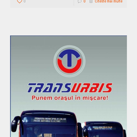
0
0
Citeste mai multe