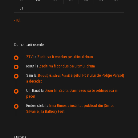
31
« iul.
Comentarii recente
ZTV
la
Zsolti va fi condus pe ultimul drum
Ionut
la
Zsolti va fi condus pe ultimul drum
Sam
la
𝐁𝐨𝐜𝐮ț 𝐀𝐧𝐝𝐫𝐞𝐢 𝐕𝐚𝐬𝐢𝐥e şeful Postului de Poliție Vârșolț
a decedat
Un_Baiat
la
Drum lin Zsolti. Dumnezeu sã te odihneascã în
pace!
Ember stela
la
Irina Rimes a încântat publicul din Şimleu
Silvaniei, la Bathory Fest
Etichete