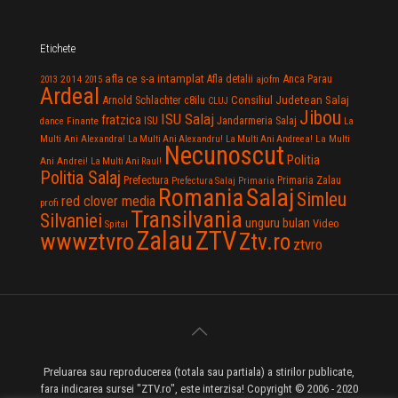
Etichete
afla ce s-a intamplat
Anca Parau
2014
Afla detalii
2013
2015
ajofm
Ardeal
Consiliul Judetean Salaj
Arnold Schlachter
c8ilu
CLUJ
Jibou
ISU Salaj
fratzica
Jandarmeria Salaj
Finante
ISU
dance
La
La Multi
Multi Ani Alexandra!
La Multi Ani Alexandru!
La Multi Ani Andreea!
Necunoscut
Politia
Ani Andrei!
La Multi Ani Raul!
Politia Salaj
Prefectura
Primaria Zalau
Prefectura Salaj
Primaria
Salaj
Romania
Simleu
red clover media
profi
Transilvania
Silvaniei
unguru bulan
Video
Spital
Zalau
ZTV
wwwztvro
Ztv.ro
ztvro
Preluarea sau reproducerea (totala sau partiala) a stirilor publicate,
fara indicarea sursei "ZTV.ro", este interzisa! Copyright © 2006 - 2020