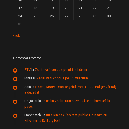
17
18
19
20
21
22
23
24
25
26
27
28
29
30
31
« iul.
Comentarii recente
ZTV
la
Zsolti va fi condus pe ultimul drum
Ionut
la
Zsolti va fi condus pe ultimul drum
Sam
la
𝐁𝐨𝐜𝐮ț 𝐀𝐧𝐝𝐫𝐞𝐢 𝐕𝐚𝐬𝐢𝐥e şeful Postului de Poliție Vârșolț
a decedat
Un_Baiat
la
Drum lin Zsolti. Dumnezeu sã te odihneascã în
pace!
Ember stela
la
Irina Rimes a încântat publicul din Şimleu
Silvaniei, la Bathory Fest