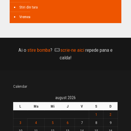
Stiri din tara
Vremea
Ai o
stire bomba
?
scrie-ne aici
repede pana e
calda!
Calendar
august 2026
L
Ma
Mi
J
V
S
D
1
2
3
4
5
6
7
8
9
10
11
12
13
14
15
16