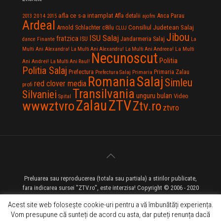
afla ce s-a intamplat
Anca Parau
2014
Afla detalii
2013
2015
ajofm
Ardeal
Consiliul Judetean Salaj
Arnold Schlachter
c8ilu
CLUJ
Jibou
ISU Salaj
fratzica
Jandarmeria Salaj
Finante
ISU
dance
La
La Multi
Multi Ani Alexandra!
La Multi Ani Alexandru!
La Multi Ani Andreea!
Necunoscut
Politia
Ani Andrei!
La Multi Ani Raul!
Politia Salaj
Prefectura
Primaria Zalau
Prefectura Salaj
Primaria
Salaj
Romania
Simleu
red clover media
profi
Transilvania
Silvaniei
unguru bulan
Video
Spital
Zalau
ZTV
wwwztvro
Ztv.ro
ztvro
Preluarea sau reproducerea (totala sau partiala) a stirilor publicate,
fara indicarea sursei "ZTV.ro", este interzisa! Copyright © 2006 - 2020
ZTV.ro - Televiziune pe Internet - Zalau TV
Acest site web folosește cookie-uri pentru a vă îmbunătăți experiența.
Vom presupune că sunteți de acord cu asta, dar puteți renunța dacă