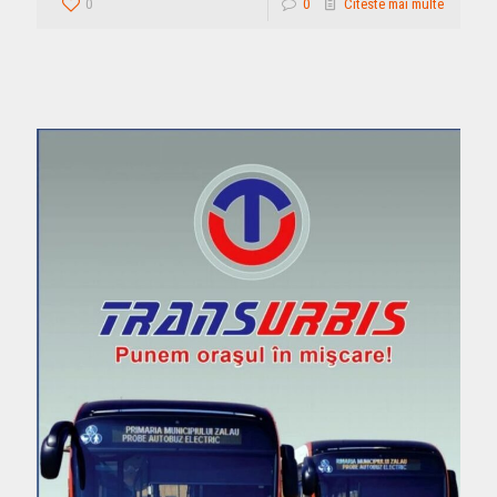
0
0
Citeste mai multe