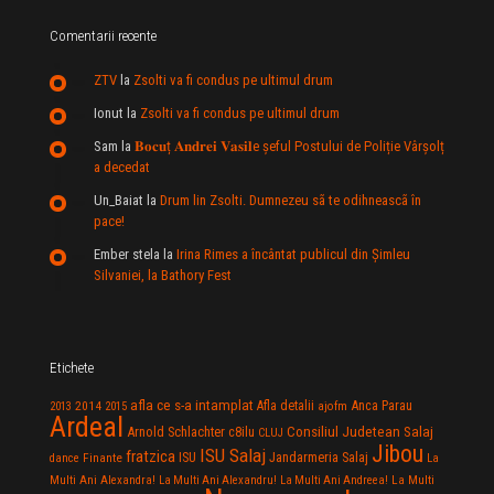
Comentarii recente
ZTV
la
Zsolti va fi condus pe ultimul drum
Ionut
la
Zsolti va fi condus pe ultimul drum
Sam
la
𝐁𝐨𝐜𝐮ț 𝐀𝐧𝐝𝐫𝐞𝐢 𝐕𝐚𝐬𝐢𝐥e şeful Postului de Poliție Vârșolț
a decedat
Un_Baiat
la
Drum lin Zsolti. Dumnezeu sã te odihneascã în
pace!
Ember stela
la
Irina Rimes a încântat publicul din Şimleu
Silvaniei, la Bathory Fest
Etichete
afla ce s-a intamplat
Anca Parau
2014
Afla detalii
2013
2015
ajofm
Ardeal
Consiliul Judetean Salaj
Arnold Schlachter
c8ilu
CLUJ
Jibou
ISU Salaj
fratzica
Jandarmeria Salaj
Finante
ISU
dance
La
La Multi
Multi Ani Alexandra!
La Multi Ani Alexandru!
La Multi Ani Andreea!