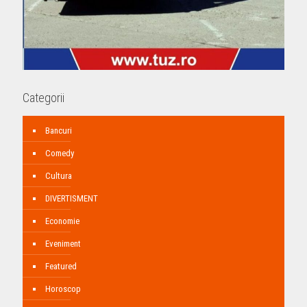
Categorii
Bancuri
Comedy
Cultura
DIVERTISMENT
Economie
Eveniment
Featured
Horoscop