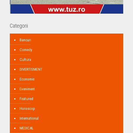
Categorii
Bancuri
Comedy
Cultura
DIVERTISMENT
Economie
Eveniment
Featured
Horoscop
International
MEDICAL