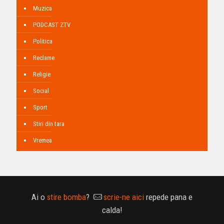
Muzica
PODCAST ZTV
Politica
Reclame
Religie
Social
Sport
Stiri din tara
Vremea
Ai o
stire bomba
?
scrie-ne aici
repede pana e
calda!