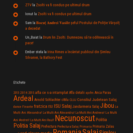
ZTV
la
Zsolti va fi condus pe ultimul drum
Ionut
la
Zsolti va fi condus pe ultimul drum
Sam
la
𝐁𝐨𝐜𝐮ț 𝐀𝐧𝐝𝐫𝐞𝐢 𝐕𝐚𝐬𝐢𝐥e şeful Postului de Poliție Vârșolț
a decedat
Un_Baiat
la
Drum lin Zsolti. Dumnezeu sã te odihneascã în
pace!
Ember stela
la
Irina Rimes a încântat publicul din Şimleu
Silvaniei, la Bathory Fest
Etichete
afla ce s-a intamplat
Anca Parau
2014
Afla detalii
2013
2015
ajofm
Ardeal
Consiliul Judetean Salaj
Arnold Schlachter
c8ilu
CLUJ
Jibou
ISU Salaj
fratzica
Jandarmeria Salaj
Finante
ISU
dance
La
La Multi
Multi Ani Alexandra!
La Multi Ani Alexandru!
La Multi Ani Andreea!
Necunoscut
Politia
Ani Andrei!
La Multi Ani Raul!
Politia Salaj
Prefectura
Primaria Zalau
Prefectura Salaj
Primaria
Salaj
Romania
Simleu