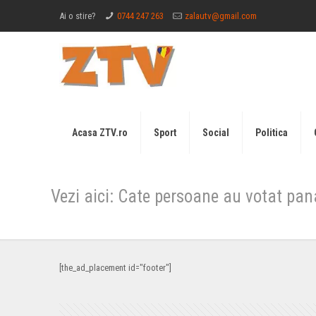
Ai o stire?
0744 247 263
zalautv@gmail.com
Acasa ZTV.ro
Sport
Social
Politica
Vezi aici: Cate persoane au votat pan
[the_ad_placement id="footer"]