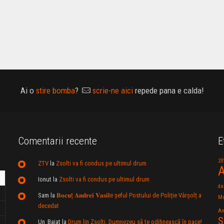
Ai o
stire bomba
?
scrie-ne aici
repede pana e calda!
Comentarii recente
E
20
ZTV
la
Zsolti va fi condus pe ultimul drum
A
Ionut
la
Zsolti va fi condus pe ultimul drum
da
Sam
la
𝐁𝐨𝐜𝐮ț 𝐀𝐧𝐝𝐫𝐞𝐢 𝐕𝐚𝐬𝐢𝐥e şeful Postului de Poliție Vârșolț a
Mu
decedat
An
S
Un_Baiat
la
Drum lin Zsolti. Dumnezeu sã te odihneascã în pace!