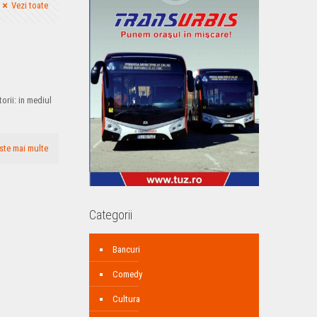
Vezi toate
orii: in mediul
ste mai multe
Categorii
Bancuri
Comedy
Cultura