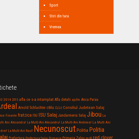
Sport
Stiri din tara
Vremea
tichete
afla ce s-a intamplat
Anca Parau
2014
Afla detalii
13
2015
ajofm
rdeal
Consiliul Judetean Salaj
Arnold Schlachter
c8ilu
CLUJ
Jibou
ISU Salaj
fratzica
Jandarmeria Salaj
Finante
ISU
nce
La
La Multi Ani
lti Ani Alexandra!
La Multi Ani Alexandru!
La Multi Ani Andreea!
Necunoscut
Politia
Politia
drei!
La Multi Ani Raul!
alaj
red clover
Prefectura
Primaria Zalau
profi
Prefectura Salaj
Primaria