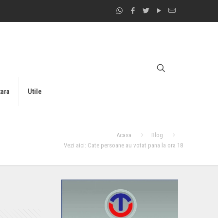
tara
Utile
Acasa
Blog
Vezi aici: Cate persoane au votat pana la ora 18