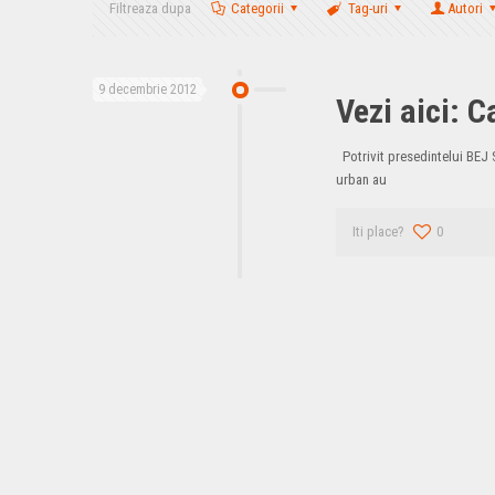
Filtreaza dupa
Categorii
Tag-uri
Autori
9 decembrie 2012
Vezi aici: 
Potrivit presedintelui BEJ Sa
urban au
Iti place?
0