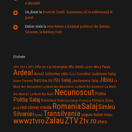
a decedat
Un_Baiat
la
Drum lin Zsolti. Dumnezeu sã te odihneascã în
pace!
Ember stela
la
Irina Rimes a încântat publicul din Şimleu
Silvaniei, la Bathory Fest
Etichete
afla ce s-a intamplat
Anca Parau
2014
Afla detalii
2013
2015
ajofm
Ardeal
Consiliul Judetean Salaj
Arnold Schlachter
c8ilu
CLUJ
Jibou
ISU Salaj
fratzica
Jandarmeria Salaj
Finante
ISU
dance
La
La Multi
Multi Ani Alexandra!
La Multi Ani Alexandru!
La Multi Ani Andreea!
Necunoscut
Politia
Ani Andrei!
La Multi Ani Raul!
Politia Salaj
Prefectura
Primaria Zalau
Prefectura Salaj
Primaria
Salaj
Romania
Simleu
red clover media
profi
Transilvania
Silvaniei
unguru bulan
Video
Spital
Zalau
ZTV
wwwztvro
Ztv.ro
ztvro