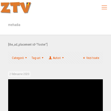
mehadia
[the_ad_placement id="footer"]
Categorii
Tag-uri
Autori
Vezi toate
2 februarie 2020