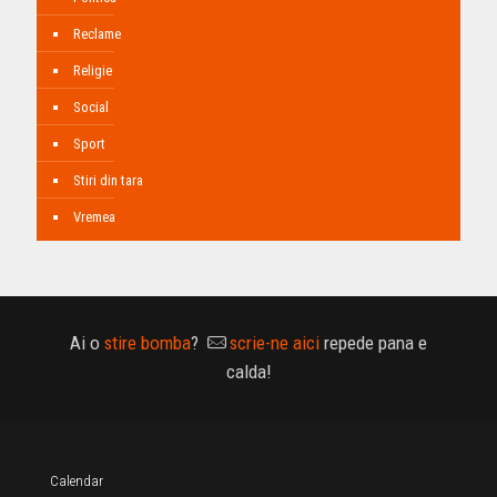
Reclame
Religie
Social
Sport
Stiri din tara
Vremea
Ai o
stire bomba
?
scrie-ne aici
repede pana e
calda!
Calendar