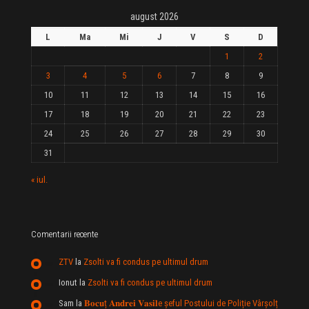
august 2026
L
Ma
Mi
J
V
S
D
1
2
3
4
5
6
7
8
9
10
11
12
13
14
15
16
17
18
19
20
21
22
23
24
25
26
27
28
29
30
31
« iul.
Comentarii recente
ZTV
la
Zsolti va fi condus pe ultimul drum
Ionut
la
Zsolti va fi condus pe ultimul drum
Sam
la
𝐁𝐨𝐜𝐮ț 𝐀𝐧𝐝𝐫𝐞𝐢 𝐕𝐚𝐬𝐢𝐥e şeful Postului de Poliție Vârșolț