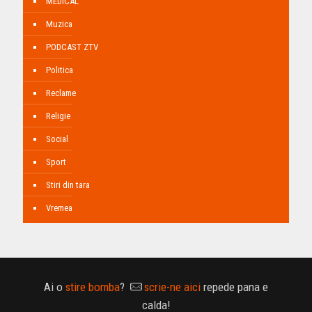
MEDICAL
Muzica
PODCAST ZTV
Politica
Reclame
Religie
Social
Sport
Stiri din tara
Vremea
Ai o
stire bomba
?
scrie-ne aici
repede pana e
calda!