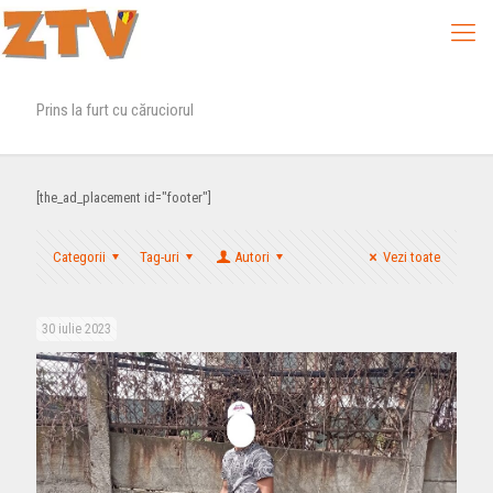
Prins la furt cu căruciorul
[the_ad_placement id="footer"]
Categorii
Tag-uri
Autori
Vezi toate
30 iulie 2023