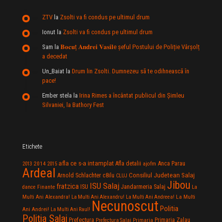
ZTV
la
Zsolti va fi condus pe ultimul drum
Ionut
la
Zsolti va fi condus pe ultimul drum
Sam
la
𝐁𝐨𝐜𝐮ț 𝐀𝐧𝐝𝐫𝐞𝐢 𝐕𝐚𝐬𝐢𝐥e şeful Postului de Poliție Vârșolț
a decedat
Un_Baiat
la
Drum lin Zsolti. Dumnezeu sã te odihneascã în
pace!
Ember stela
la
Irina Rimes a încântat publicul din Şimleu
Silvaniei, la Bathory Fest
Etichete
afla ce s-a intamplat
Anca Parau
2014
Afla detalii
2013
2015
ajofm
Ardeal
Consiliul Judetean Salaj
Arnold Schlachter
c8ilu
CLUJ
Jibou
ISU Salaj
fratzica
Jandarmeria Salaj
Finante
ISU
dance
La
La Multi
Multi Ani Alexandra!
La Multi Ani Alexandru!
La Multi Ani Andreea!
Necunoscut
Politia
Ani Andrei!
La Multi Ani Raul!
Politia Salaj
Prefectura
Primaria Zalau
Prefectura Salaj
Primaria