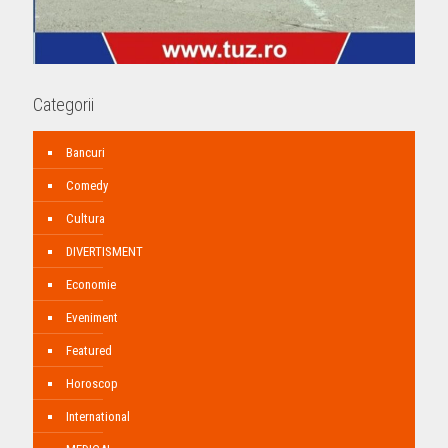
Categorii
Bancuri
Comedy
Cultura
DIVERTISMENT
Economie
Eveniment
Featured
Horoscop
International