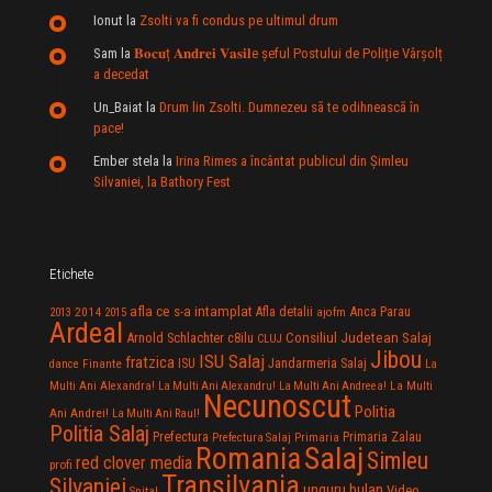
Ionut
la
Zsolti va fi condus pe ultimul drum
Sam
la
𝐁𝐨𝐜𝐮ț 𝐀𝐧𝐝𝐫𝐞𝐢 𝐕𝐚𝐬𝐢𝐥e şeful Postului de Poliție Vârșolț
a decedat
Un_Baiat
la
Drum lin Zsolti. Dumnezeu sã te odihneascã în
pace!
Ember stela
la
Irina Rimes a încântat publicul din Şimleu
Silvaniei, la Bathory Fest
Etichete
afla ce s-a intamplat
Anca Parau
2014
Afla detalii
2013
2015
ajofm
Ardeal
Consiliul Judetean Salaj
Arnold Schlachter
c8ilu
CLUJ
Jibou
ISU Salaj
fratzica
Jandarmeria Salaj
Finante
ISU
dance
La
La Multi
Multi Ani Alexandra!
La Multi Ani Alexandru!
La Multi Ani Andreea!
Necunoscut
Politia
Ani Andrei!
La Multi Ani Raul!
Politia Salaj
Prefectura
Primaria Zalau
Prefectura Salaj
Primaria
Salaj
Romania
Simleu
red clover media
profi
Transilvania
Silvaniei
unguru bulan
Video
Spital