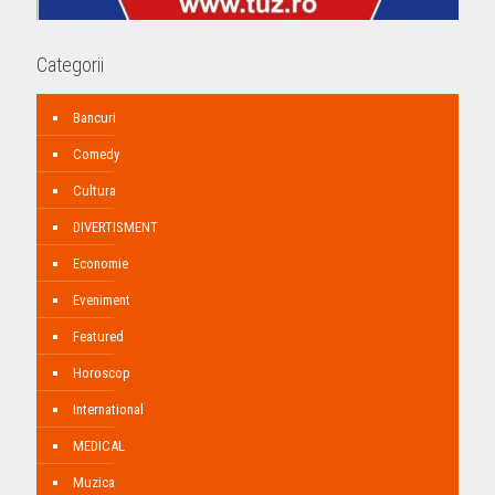
Categorii
Bancuri
Comedy
Cultura
DIVERTISMENT
Economie
Eveniment
Featured
Horoscop
International
MEDICAL
Muzica