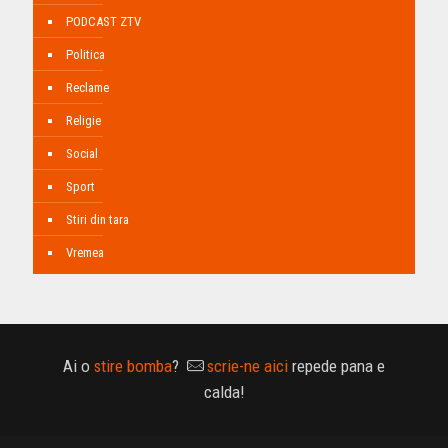
PODCAST ZTV
Politica
Reclame
Religie
Social
Sport
Stiri din tara
Vremea
Ai o
stire bomba
?
scrie-ne aici
repede pana e
calda!