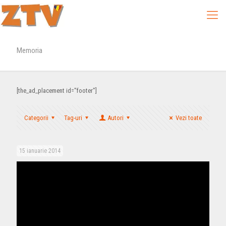
Memoria
[the_ad_placement id="footer"]
Categorii
Tag-uri
Autori
Vezi toate
15 ianuarie 2014