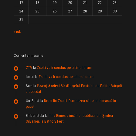
17
18
19
20
21
22
23
24
25
26
27
28
29
30
31
« iul.
Comentarii recente
ZTV
la
Zsolti va fi condus pe ultimul drum
Ionut
la
Zsolti va fi condus pe ultimul drum
Sam
la
𝐁𝐨𝐜𝐮ț 𝐀𝐧𝐝𝐫𝐞𝐢 𝐕𝐚𝐬𝐢𝐥e şeful Postului de Poliție Vârșolț
a decedat
Un_Baiat
la
Drum lin Zsolti. Dumnezeu sã te odihneascã în
pace!
Ember stela
la
Irina Rimes a încântat publicul din Şimleu
Silvaniei, la Bathory Fest