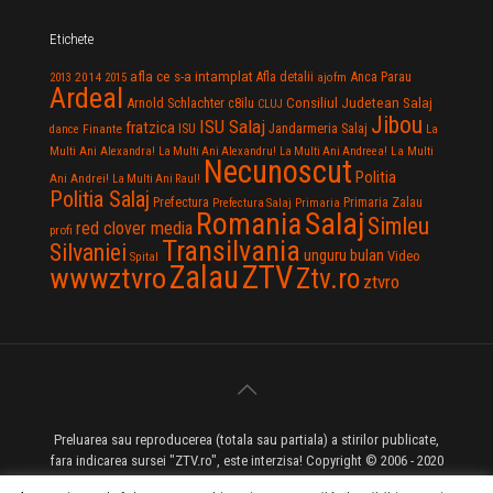
Etichete
afla ce s-a intamplat
Anca Parau
2014
Afla detalii
2013
2015
ajofm
Ardeal
Consiliul Judetean Salaj
Arnold Schlachter
c8ilu
CLUJ
Jibou
ISU Salaj
fratzica
Jandarmeria Salaj
Finante
ISU
dance
La
La Multi
Multi Ani Alexandra!
La Multi Ani Alexandru!
La Multi Ani Andreea!
Necunoscut
Politia
Ani Andrei!
La Multi Ani Raul!
Politia Salaj
Prefectura
Primaria Zalau
Prefectura Salaj
Primaria
Salaj
Romania
Simleu
red clover media
profi
Transilvania
Silvaniei
unguru bulan
Video
Spital
Zalau
ZTV
wwwztvro
Ztv.ro
ztvro
Preluarea sau reproducerea (totala sau partiala) a stirilor publicate,
fara indicarea sursei "ZTV.ro", este interzisa! Copyright © 2006 - 2020
ZTV.ro - Televiziune pe Internet - Zalau TV