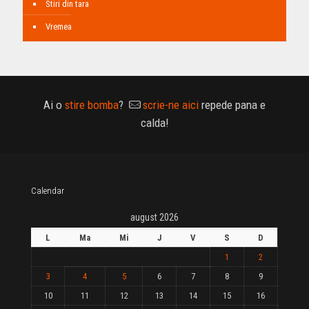
Stiri din tara
Vremea
Ai o
stire bomba
?
scrie-ne aici
repede pana e
calda!
Calendar
august 2026
L
Ma
Mi
J
V
S
D
1
2
3
4
5
6
7
8
9
10
11
12
13
14
15
16