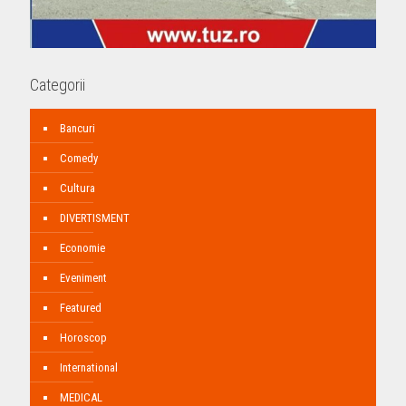
Categorii
Bancuri
Comedy
Cultura
DIVERTISMENT
Economie
Eveniment
Featured
Horoscop
International
MEDICAL