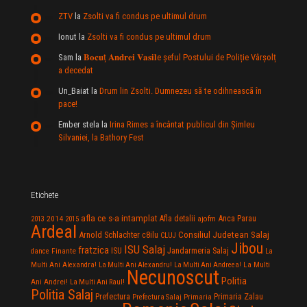
ZTV
la
Zsolti va fi condus pe ultimul drum
Ionut
la
Zsolti va fi condus pe ultimul drum
Sam
la
𝐁𝐨𝐜𝐮ț 𝐀𝐧𝐝𝐫𝐞𝐢 𝐕𝐚𝐬𝐢𝐥e şeful Postului de Poliție Vârșolț
a decedat
Un_Baiat
la
Drum lin Zsolti. Dumnezeu sã te odihneascã în
pace!
Ember stela
la
Irina Rimes a încântat publicul din Şimleu
Silvaniei, la Bathory Fest
Etichete
afla ce s-a intamplat
Anca Parau
2014
Afla detalii
2013
2015
ajofm
Ardeal
Consiliul Judetean Salaj
Arnold Schlachter
c8ilu
CLUJ
Jibou
ISU Salaj
fratzica
Jandarmeria Salaj
Finante
ISU
dance
La
La Multi
Multi Ani Alexandra!
La Multi Ani Alexandru!
La Multi Ani Andreea!
Necunoscut
Politia
Ani Andrei!
La Multi Ani Raul!
Politia Salaj
Prefectura
Primaria Zalau
Prefectura Salaj
Primaria