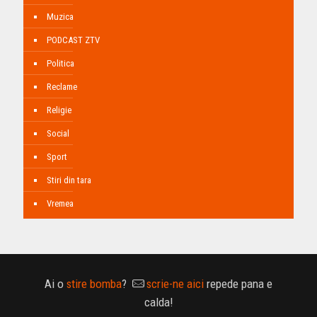
Muzica
PODCAST ZTV
Politica
Reclame
Religie
Social
Sport
Stiri din tara
Vremea
Ai o
stire bomba
?
scrie-ne aici
repede pana e
calda!