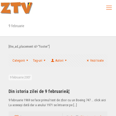
9 februarie
[the_ad_placement id="footer"]
Categorii
Tag-uri
Autori
Vezi toate
9 februarie 2007
Din istoria zilei de 9 februarieâ¦
9 februarie 1969 se face primul test de zbor cu un Boeing 747 … click aici
La aceeaşi dată dar a anului 1971 se întoarce pe
[…]