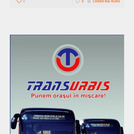
0
0
Citeste mai multe