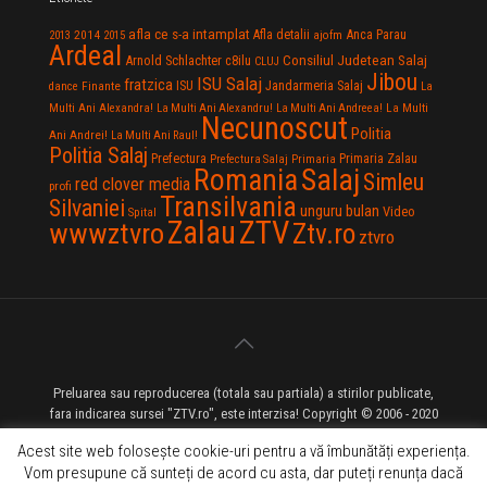
afla ce s-a intamplat
Anca Parau
2014
Afla detalii
2013
2015
ajofm
Ardeal
Consiliul Judetean Salaj
Arnold Schlachter
c8ilu
CLUJ
Jibou
ISU Salaj
fratzica
Jandarmeria Salaj
Finante
ISU
dance
La
La Multi
Multi Ani Alexandra!
La Multi Ani Alexandru!
La Multi Ani Andreea!
Necunoscut
Politia
Ani Andrei!
La Multi Ani Raul!
Politia Salaj
Prefectura
Primaria Zalau
Prefectura Salaj
Primaria
Salaj
Romania
Simleu
red clover media
profi
Transilvania
Silvaniei
unguru bulan
Video
Spital
Zalau
ZTV
wwwztvro
Ztv.ro
ztvro
Preluarea sau reproducerea (totala sau partiala) a stirilor publicate,
fara indicarea sursei "ZTV.ro", este interzisa! Copyright © 2006 - 2020
ZTV.ro - Televiziune pe Internet - Zalau TV
Acest site web folosește cookie-uri pentru a vă îmbunătăți experiența.
Vom presupune că sunteți de acord cu asta, dar puteți renunța dacă