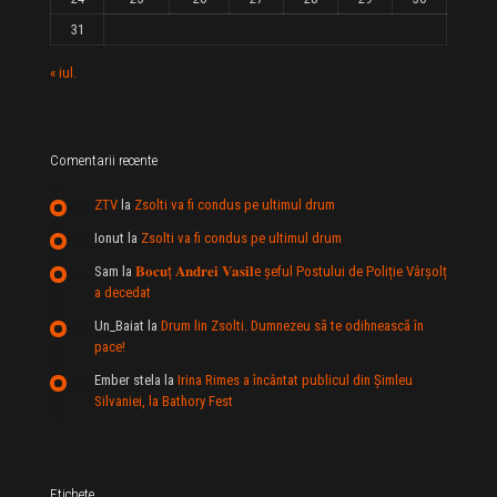
31
« iul.
Comentarii recente
ZTV
la
Zsolti va fi condus pe ultimul drum
Ionut
la
Zsolti va fi condus pe ultimul drum
Sam
la
𝐁𝐨𝐜𝐮ț 𝐀𝐧𝐝𝐫𝐞𝐢 𝐕𝐚𝐬𝐢𝐥e şeful Postului de Poliție Vârșolț
a decedat
Un_Baiat
la
Drum lin Zsolti. Dumnezeu sã te odihneascã în
pace!
Ember stela
la
Irina Rimes a încântat publicul din Şimleu
Silvaniei, la Bathory Fest
Etichete