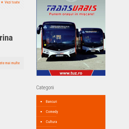
Vezi toate
t
rina
ste mai multe
Categorii
Bancuri
Comedy
Cultura