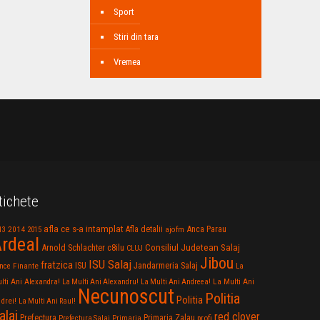
Sport
Stiri din tara
Vremea
tichete
afla ce s-a intamplat
Anca Parau
2014
Afla detalii
13
2015
ajofm
rdeal
Consiliul Judetean Salaj
Arnold Schlachter
c8ilu
CLUJ
Jibou
ISU Salaj
fratzica
Jandarmeria Salaj
Finante
ISU
nce
La
La Multi Ani
lti Ani Alexandra!
La Multi Ani Alexandru!
La Multi Ani Andreea!
Necunoscut
Politia
Politia
drei!
La Multi Ani Raul!
alaj
red clover
Prefectura
Primaria Zalau
profi
Prefectura Salaj
Primaria