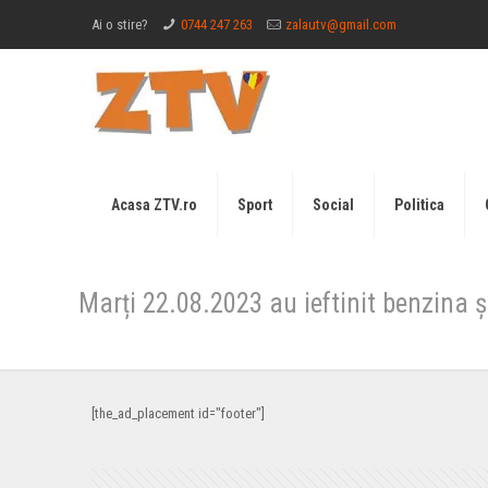
Ai o stire?
0744 247 263
zalautv@gmail.com
Acasa ZTV.ro
Sport
Social
Politica
Marți 22.08.2023 au ieftinit benzina 
[the_ad_placement id="footer"]