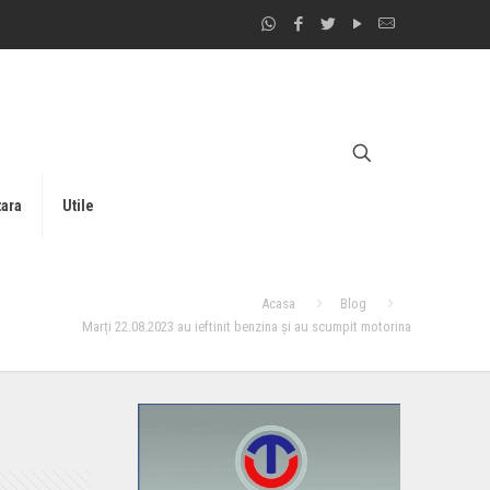
tara
Utile
Acasa
Blog
Marți 22.08.2023 au ieftinit benzina și au scumpit motorina