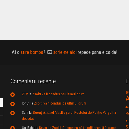
Ai o
stire bomba
?
scrie-ne aici
repede pana e calda!
Comentarii recente
E
20
ZTV
la
Zsolti va fi condus pe ultimul drum
A
Ionut
la
Zsolti va fi condus pe ultimul drum
da
Sam
la
𝐁𝐨𝐜𝐮ț 𝐀𝐧𝐝𝐫𝐞𝐢 𝐕𝐚𝐬𝐢𝐥e şeful Postului de Poliție Vârșolț a
Mu
decedat
An
S
Un_Baiat
la
Drum lin Zsolti. Dumnezeu sã te odihneascã în pace!