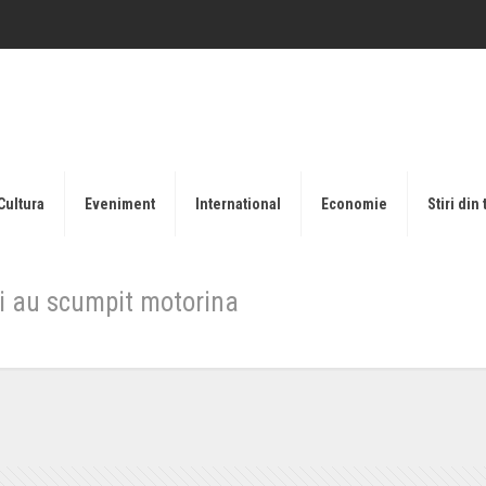
Cultura
Eveniment
International
Economie
Stiri din 
și au scumpit motorina