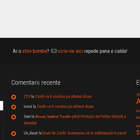
Ai o
stire bomba
?
scrie-ne aici
repede pana e calda!
Comentarii recente
E
20
ZTV
la
Zsolti va fi condus pe ultimul drum
A
Ionut
la
Zsolti va fi condus pe ultimul drum
da
Sam
la
𝐁𝐨𝐜𝐮ț 𝐀𝐧𝐝𝐫𝐞𝐢 𝐕𝐚𝐬𝐢𝐥e şeful Postului de Poliție Vârșolț a
Mu
decedat
An
S
Un_Baiat
la
Drum lin Zsolti. Dumnezeu sã te odihneascã în pace!