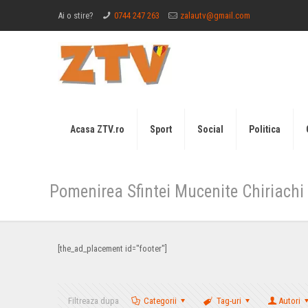
Ai o stire?
0744 247 263
zalautv@gmail.com
Acasa ZTV.ro
Sport
Social
Politica
Pomenirea Sfintei Mucenite Chiriachi
[the_ad_placement id="footer"]
Filtreaza dupa
Categorii
Tag-uri
Autori