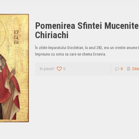
Pomenirea Sfintei Mucenite
Chiriachi
În zilele împaratului Diocletian, la anul 282, era un crestin anume
împreuna cu sotia sa care se chema Evsevia.
Iti place?
0
0
Cite