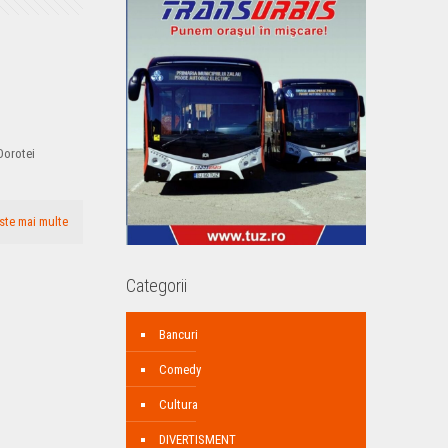
 Dorotei
ste mai multe
Categorii
Bancuri
Comedy
Cultura
DIVERTISMENT