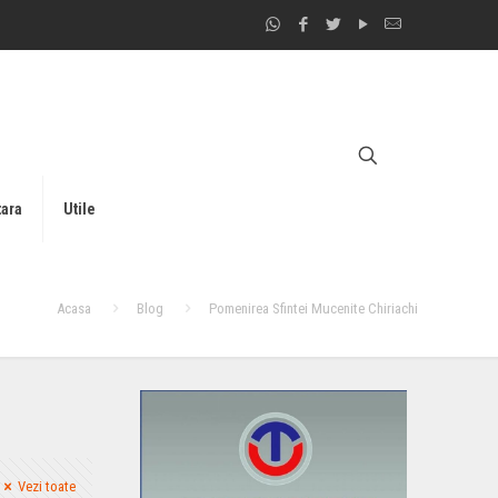
tara
Utile
Acasa
Blog
Pomenirea Sfintei Mucenite Chiriachi
Vezi toate