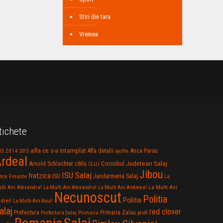
Stiri din tara
Vremea
tichete
afla ce s-a intamplat
Anca Parau
2014
Afla detalii
13
2015
ajofm
rdeal
Consiliul Judetean Salaj
Arnold Schlachter
c8ilu
CLUJ
Jibou
ISU Salaj
fratzica
Jandarmeria Salaj
Finante
ISU
nce
La
La Multi Ani
lti Ani Alexandra!
La Multi Ani Alexandru!
La Multi Ani Andreea!
Necunoscut
Politia
Politia
drei!
La Multi Ani Raul!
alaj
red clover
Prefectura
Primaria Zalau
profi
Prefectura Salaj
Primaria