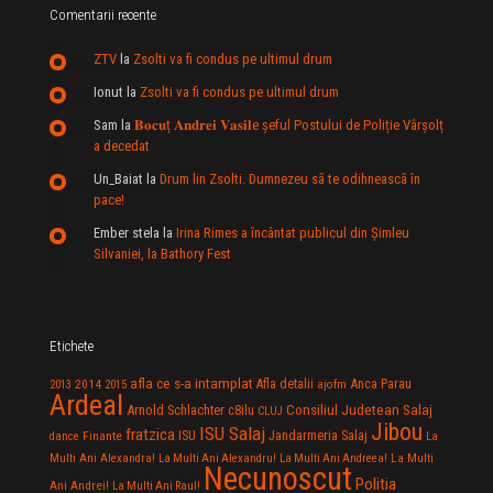
Comentarii recente
ZTV
la
Zsolti va fi condus pe ultimul drum
Ionut
la
Zsolti va fi condus pe ultimul drum
Sam
la
𝐁𝐨𝐜𝐮ț 𝐀𝐧𝐝𝐫𝐞𝐢 𝐕𝐚𝐬𝐢𝐥e şeful Postului de Poliție Vârșolț
a decedat
Un_Baiat
la
Drum lin Zsolti. Dumnezeu sã te odihneascã în
pace!
Ember stela
la
Irina Rimes a încântat publicul din Şimleu
Silvaniei, la Bathory Fest
Etichete
afla ce s-a intamplat
Anca Parau
2014
Afla detalii
2013
2015
ajofm
Ardeal
Consiliul Judetean Salaj
Arnold Schlachter
c8ilu
CLUJ
Jibou
ISU Salaj
fratzica
Jandarmeria Salaj
Finante
ISU
dance
La
La Multi
Multi Ani Alexandra!
La Multi Ani Alexandru!
La Multi Ani Andreea!
Necunoscut
Politia
Ani Andrei!
La Multi Ani Raul!