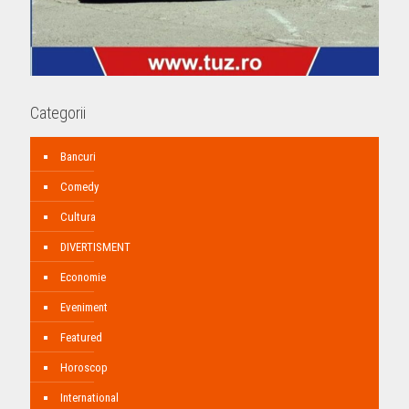
Categorii
Bancuri
Comedy
Cultura
DIVERTISMENT
Economie
Eveniment
Featured
Horoscop
International