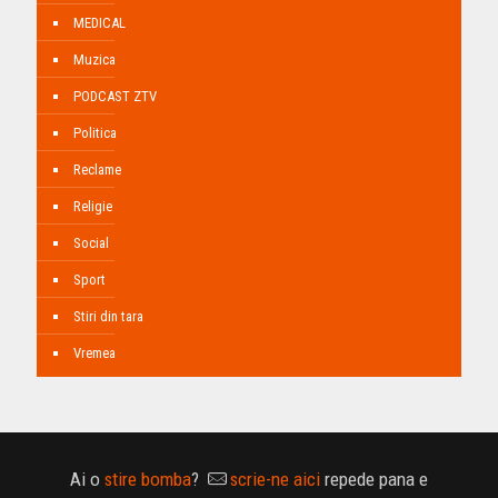
MEDICAL
Muzica
PODCAST ZTV
Politica
Reclame
Religie
Social
Sport
Stiri din tara
Vremea
Ai o
stire bomba
?
scrie-ne aici
repede pana e