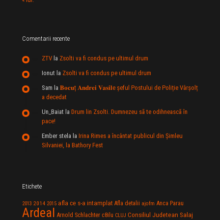
Comentarii recente
ZTV
la
Zsolti va fi condus pe ultimul drum
Ionut
la
Zsolti va fi condus pe ultimul drum
Sam
la
𝐁𝐨𝐜𝐮ț 𝐀𝐧𝐝𝐫𝐞𝐢 𝐕𝐚𝐬𝐢𝐥e şeful Postului de Poliție Vârșolț
a decedat
Un_Baiat
la
Drum lin Zsolti. Dumnezeu sã te odihneascã în
pace!
Ember stela
la
Irina Rimes a încântat publicul din Şimleu
Silvaniei, la Bathory Fest
Etichete
afla ce s-a intamplat
Anca Parau
2014
Afla detalii
2013
2015
ajofm
Ardeal
Consiliul Judetean Salaj
Arnold Schlachter
c8ilu
CLUJ