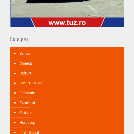
Categorii
Bancuri
Comedy
Cultura
DIVERTISMENT
Economie
Eveniment
Featured
Horoscop
International