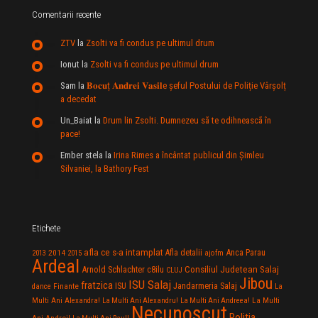
Comentarii recente
ZTV
la
Zsolti va fi condus pe ultimul drum
Ionut
la
Zsolti va fi condus pe ultimul drum
Sam
la
𝐁𝐨𝐜𝐮ț 𝐀𝐧𝐝𝐫𝐞𝐢 𝐕𝐚𝐬𝐢𝐥e şeful Postului de Poliție Vârșolț
a decedat
Un_Baiat
la
Drum lin Zsolti. Dumnezeu sã te odihneascã în
pace!
Ember stela
la
Irina Rimes a încântat publicul din Şimleu
Silvaniei, la Bathory Fest
Etichete
afla ce s-a intamplat
Anca Parau
2014
Afla detalii
2013
2015
ajofm
Ardeal
Consiliul Judetean Salaj
Arnold Schlachter
c8ilu
CLUJ
Jibou
ISU Salaj
fratzica
Jandarmeria Salaj
Finante
ISU
dance
La
La Multi
Multi Ani Alexandra!
La Multi Ani Alexandru!
La Multi Ani Andreea!
Necunoscut
Politia