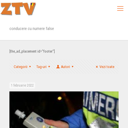
conducere cu numere false
[the_ad_placement id="footer"]
Categorii
Tag-uri
Autori
Vezi toate
1 februarie 2022