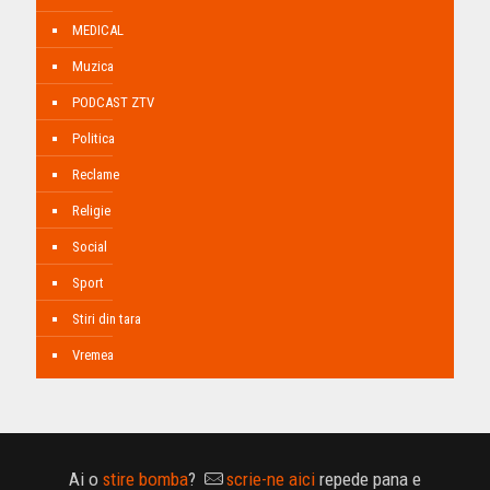
MEDICAL
Muzica
PODCAST ZTV
Politica
Reclame
Religie
Social
Sport
Stiri din tara
Vremea
Ai o
stire bomba
?
scrie-ne aici
repede pana e