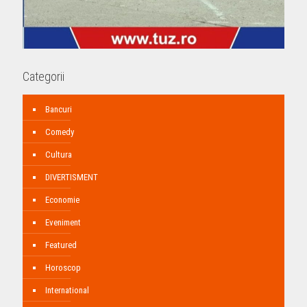
Categorii
Bancuri
Comedy
Cultura
DIVERTISMENT
Economie
Eveniment
Featured
Horoscop
International