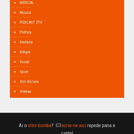
MEDICAL
Muzica
PODCAST ZTV
Politica
Reclame
Religie
Social
Sport
Stiri din tara
Vremea
Ai o
stire bomba
?
scrie-ne aici
repede pana e
calda!