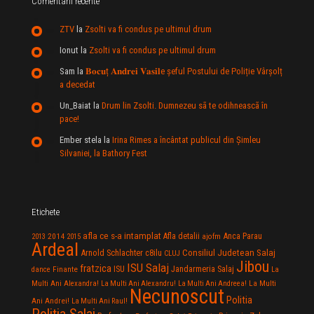
Comentarii recente
ZTV
la
Zsolti va fi condus pe ultimul drum
Ionut
la
Zsolti va fi condus pe ultimul drum
Sam
la
𝐁𝐨𝐜𝐮ț 𝐀𝐧𝐝𝐫𝐞𝐢 𝐕𝐚𝐬𝐢𝐥e şeful Postului de Poliție Vârșolț
a decedat
Un_Baiat
la
Drum lin Zsolti. Dumnezeu sã te odihneascã în
pace!
Ember stela
la
Irina Rimes a încântat publicul din Şimleu
Silvaniei, la Bathory Fest
Etichete
afla ce s-a intamplat
Anca Parau
2014
Afla detalii
2013
2015
ajofm
Ardeal
Consiliul Judetean Salaj
Arnold Schlachter
c8ilu
CLUJ
Jibou
ISU Salaj
fratzica
Jandarmeria Salaj
Finante
ISU
dance
La
La Multi
Multi Ani Alexandra!
La Multi Ani Alexandru!
La Multi Ani Andreea!
Necunoscut
Politia
Ani Andrei!
La Multi Ani Raul!