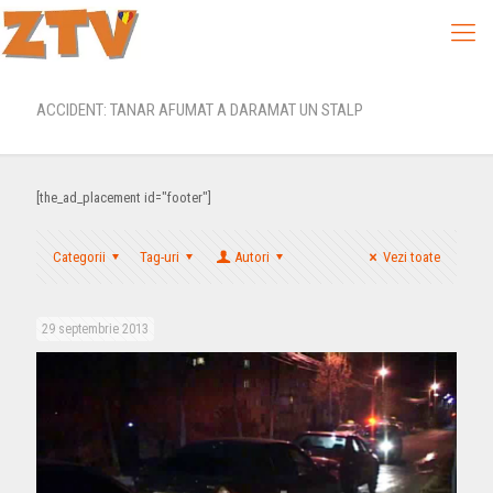
ACCIDENT: TANAR AFUMAT A DARAMAT UN STALP
[the_ad_placement id="footer"]
Categorii
Tag-uri
Autori
Vezi toate
29 septembrie 2013