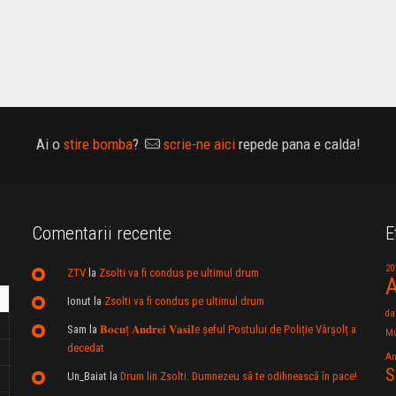
Ai o
stire bomba
?
scrie-ne aici
repede pana e calda!
Comentarii recente
E
20
ZTV
la
Zsolti va fi condus pe ultimul drum
A
Ionut
la
Zsolti va fi condus pe ultimul drum
da
Sam
la
𝐁𝐨𝐜𝐮ț 𝐀𝐧𝐝𝐫𝐞𝐢 𝐕𝐚𝐬𝐢𝐥e şeful Postului de Poliție Vârșolț a
Mu
decedat
An
S
Un_Baiat
la
Drum lin Zsolti. Dumnezeu sã te odihneascã în pace!