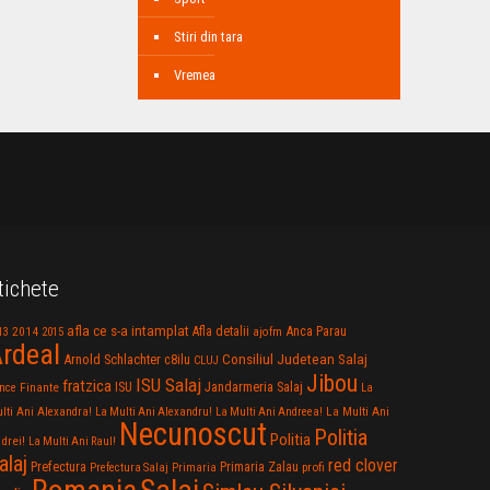
Stiri din tara
Vremea
tichete
afla ce s-a intamplat
Anca Parau
2014
Afla detalii
13
2015
ajofm
rdeal
Consiliul Judetean Salaj
Arnold Schlachter
c8ilu
CLUJ
Jibou
ISU Salaj
fratzica
Jandarmeria Salaj
Finante
ISU
nce
La
La Multi Ani
lti Ani Alexandra!
La Multi Ani Alexandru!
La Multi Ani Andreea!
Necunoscut
Politia
Politia
drei!
La Multi Ani Raul!
alaj
red clover
Prefectura
Primaria Zalau
profi
Prefectura Salaj
Primaria