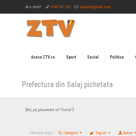
Ai o stire?
0744 247 263
zalautv@gmail.com
Acasa ZTV.ro
Sport
Social
Politica
Prefectura din Salaj pichetata
[the_ad_placement id="footer"]
Filtreaza dupa
Categorii
Tag-uri
Autori