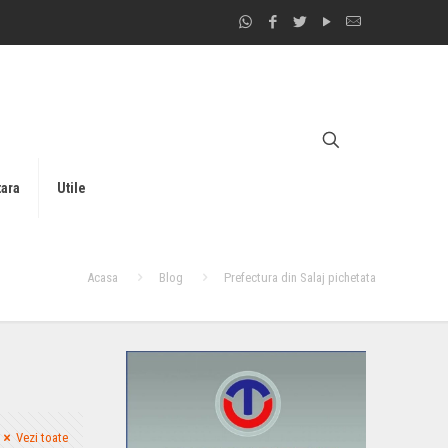
tara
Utile
Acasa
Blog
Prefectura din Salaj pichetata
Vezi toate