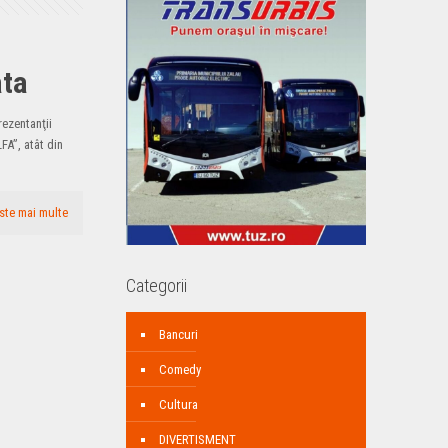
ata
rezentanţii
FA”, atât din
ste mai multe
Categorii
Bancuri
Comedy
Cultura
DIVERTISMENT