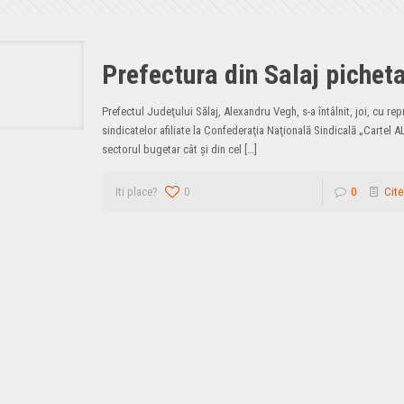
Prefectura din Salaj pichet
Prefectul Judeţului Sălaj, Alexandru Vegh, s-a întâlnit, joi, cu rep
sindicatelor afiliate la Confederaţia Naţională Sindicală „Cartel AL
sectorul bugetar cât şi din cel
[…]
Iti place?
0
0
Cite