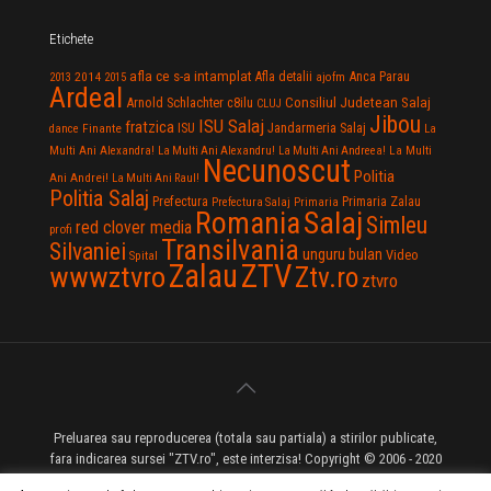
Etichete
afla ce s-a intamplat
Anca Parau
2014
Afla detalii
2013
2015
ajofm
Ardeal
Consiliul Judetean Salaj
Arnold Schlachter
c8ilu
CLUJ
Jibou
ISU Salaj
fratzica
Jandarmeria Salaj
Finante
ISU
dance
La
La Multi
Multi Ani Alexandra!
La Multi Ani Alexandru!
La Multi Ani Andreea!
Necunoscut
Politia
Ani Andrei!
La Multi Ani Raul!
Politia Salaj
Prefectura
Primaria Zalau
Prefectura Salaj
Primaria
Salaj
Romania
Simleu
red clover media
profi
Transilvania
Silvaniei
unguru bulan
Video
Spital
Zalau
ZTV
wwwztvro
Ztv.ro
ztvro
Preluarea sau reproducerea (totala sau partiala) a stirilor publicate,
fara indicarea sursei "ZTV.ro", este interzisa! Copyright © 2006 - 2020
ZTV.ro - Televiziune pe Internet - Zalau TV