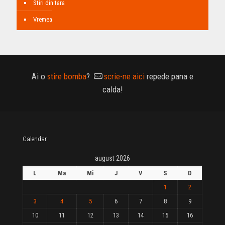
Stiri din tara
Vremea
Ai o
stire bomba
?
scrie-ne aici
repede pana e
calda!
Calendar
august 2026
L
Ma
Mi
J
V
S
D
1
2
3
4
5
6
7
8
9
10
11
12
13
14
15
16