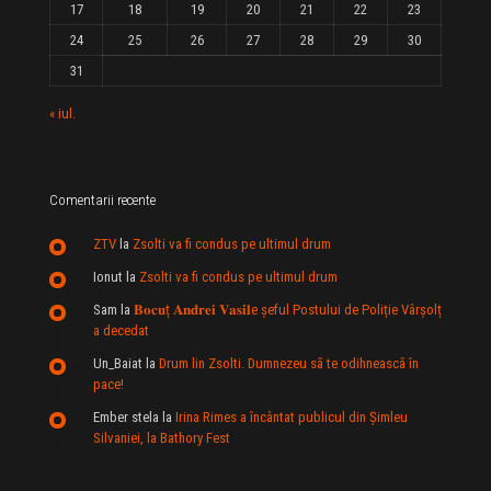
17
18
19
20
21
22
23
24
25
26
27
28
29
30
31
« iul.
Comentarii recente
ZTV
la
Zsolti va fi condus pe ultimul drum
Ionut
la
Zsolti va fi condus pe ultimul drum
Sam
la
𝐁𝐨𝐜𝐮ț 𝐀𝐧𝐝𝐫𝐞𝐢 𝐕𝐚𝐬𝐢𝐥e şeful Postului de Poliție Vârșolț
a decedat
Un_Baiat
la
Drum lin Zsolti. Dumnezeu sã te odihneascã în
pace!
Ember stela
la
Irina Rimes a încântat publicul din Şimleu
Silvaniei, la Bathory Fest