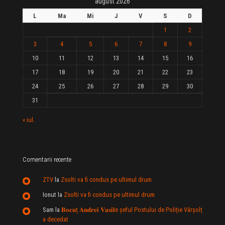
august 2026
L
Ma
Mi
J
V
S
D
1
2
3
4
5
6
7
8
9
10
11
12
13
14
15
16
17
18
19
20
21
22
23
24
25
26
27
28
29
30
31
« iul.
Comentarii recente
ZTV
la
Zsolti va fi condus pe ultimul drum
Ionut
la
Zsolti va fi condus pe ultimul drum
Sam
la
𝐁𝐨𝐜𝐮ț 𝐀𝐧𝐝𝐫𝐞𝐢 𝐕𝐚𝐬𝐢𝐥e şeful Postului de Poliție Vârșolț
a decedat