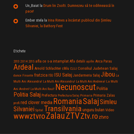
Un_Baiat
la
Drum lin Zsolti. Dumnezeu sã te odihneascã în
pace!
Ember stela
la
Irina Rimes a încântat publicul din Şimleu
Silvaniei, la Bathory Fest
Etichete
afla ce s-a intamplat
Anca Parau
2014
Afla detalii
2013
2015
ajofm
Ardeal
Consiliul Judetean Salaj
Arnold Schlachter
c8ilu
CLUJ
Jibou
ISU Salaj
fratzica
Jandarmeria Salaj
Finante
ISU
dance
La
La Multi
Multi Ani Alexandra!
La Multi Ani Alexandru!
La Multi Ani Andreea!
Necunoscut
Politia
Ani Andrei!
La Multi Ani Raul!
Politia Salaj
Prefectura
Primaria Zalau
Prefectura Salaj
Primaria
Salaj
Romania
Simleu
red clover media
profi
Transilvania
Silvaniei
unguru bulan
Video
Spital
Zalau
ZTV
wwwztvro
Ztv.ro
ztvro