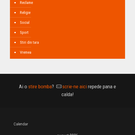
Reclame
Religie
Social
Sport
Stiri din tara
Vremea
Ai o
stire bomba
?
scrie-ne aici
repede pana e
calda!
Calendar