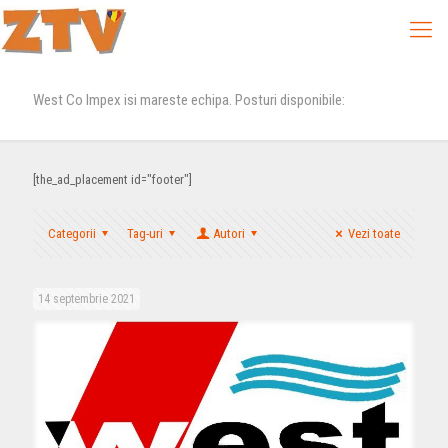
West Co Impex isi mareste echipa. Posturi disponibile:
[the_ad_placement id="footer"]
Categorii
Tag-uri
Autori
Vezi toate
14 septembrie 2021