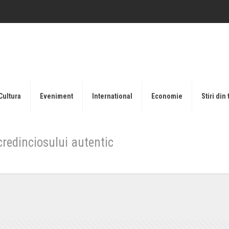
Cultura
Eveniment
International
Economie
Stiri din 
 credinciosului autentic