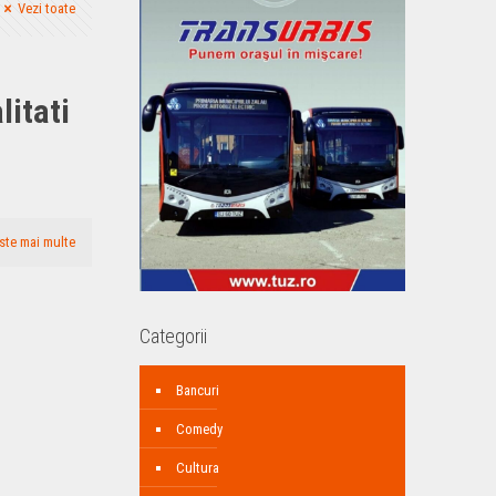
Vezi toate
litati
ste mai multe
Categorii
Bancuri
Comedy
Cultura