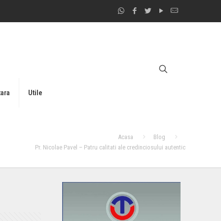
tara
Utile
Acasa
Blog
Pr. Nicolae Pavel – Patru calitati ale credinciosului autentic