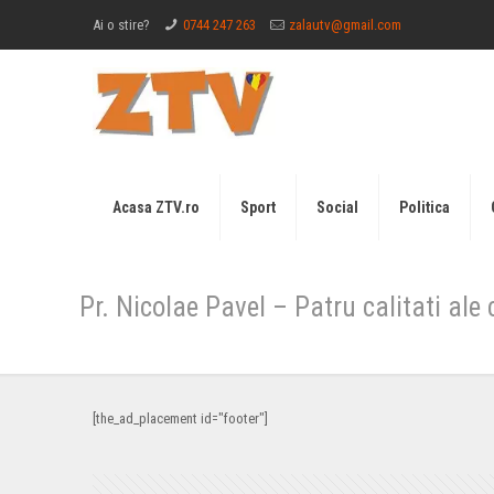
Ai o stire?
0744 247 263
zalautv@gmail.com
Acasa ZTV.ro
Sport
Social
Politica
Pr. Nicolae Pavel – Patru calitati ale
[the_ad_placement id="footer"]