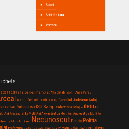
Sport
Stiri din tara
Vremea
tichete
afla ce s-a intamplat
Anca Parau
2014
Afla detalii
13
2015
ajofm
rdeal
Consiliul Judetean Salaj
Arnold Schlachter
c8ilu
CLUJ
Jibou
ISU Salaj
fratzica
Jandarmeria Salaj
Finante
ISU
nce
La
La Multi Ani
lti Ani Alexandra!
La Multi Ani Alexandru!
La Multi Ani Andreea!
Necunoscut
Politia
Politia
drei!
La Multi Ani Raul!
alaj
red clover
Prefectura
Primaria Zalau
profi
Prefectura Salaj
Primaria