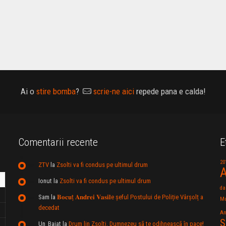
Ai o
stire bomba
?
scrie-ne aici
repede pana e calda!
Comentarii recente
E
20
ZTV
la
Zsolti va fi condus pe ultimul drum
A
Ionut
la
Zsolti va fi condus pe ultimul drum
da
Sam
la
𝐁𝐨𝐜𝐮ț 𝐀𝐧𝐝𝐫𝐞𝐢 𝐕𝐚𝐬𝐢𝐥e şeful Postului de Poliție Vârșolț a
Mu
decedat
An
S
Un_Baiat
la
Drum lin Zsolti. Dumnezeu sã te odihneascã în pace!