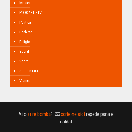
Muzica
PODCAST ZTV
Politica
Reclame
Religie
Social
Sport
Stiri din tara
Vremea
Ai o
stire bomba
?
scrie-ne aici
repede pana e
calda!