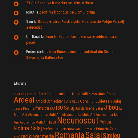
ZTV
la
Zsolti va fi condus pe ultimul drum
Ionut
la
Zsolti va fi condus pe ultimul drum
Sam
la
𝐁𝐨𝐜𝐮ț 𝐀𝐧𝐝𝐫𝐞𝐢 𝐕𝐚𝐬𝐢𝐥e şeful Postului de Poliție Vârșolț
a decedat
Un_Baiat
la
Drum lin Zsolti. Dumnezeu sã te odihneascã în
pace!
Ember stela
la
Irina Rimes a încântat publicul din Şimleu
Silvaniei, la Bathory Fest
Etichete
afla ce s-a intamplat
Anca Parau
2014
Afla detalii
2013
2015
ajofm
Ardeal
Consiliul Judetean Salaj
Arnold Schlachter
c8ilu
CLUJ
Jibou
ISU Salaj
fratzica
Jandarmeria Salaj
Finante
ISU
dance
La
La Multi
Multi Ani Alexandra!
La Multi Ani Alexandru!
La Multi Ani Andreea!
Necunoscut
Politia
Ani Andrei!
La Multi Ani Raul!
Politia Salaj
Prefectura
Primaria Zalau
Prefectura Salaj
Primaria
Salaj
Romania
Simleu
red clover media
profi