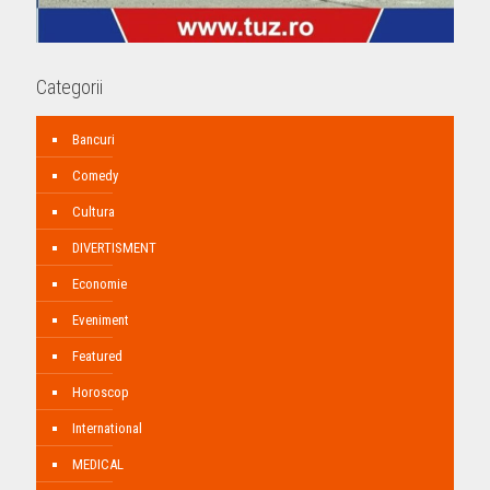
Categorii
Bancuri
Comedy
Cultura
DIVERTISMENT
Economie
Eveniment
Featured
Horoscop
International
MEDICAL