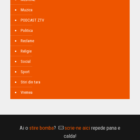
Muzica
PODCAST ZTV
Politica
Reclame
Religie
Social
Sport
Stiri din tara
Vremea
Ai o
stire bomba
?
scrie-ne aici
repede pana e
calda!