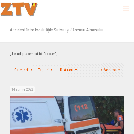
Accident între localitățile Sutoru și Sâncraiu Almașului
[the_ad_placement id="footer"]
Categorii
Tag-uri
Autori
Vezi toate
14 aprilie 2022