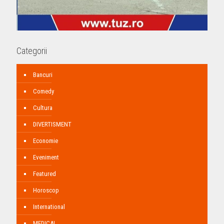
Categorii
Bancuri
Comedy
Cultura
DIVERTISMENT
Economie
Eveniment
Featured
Horoscop
International
MEDICAL