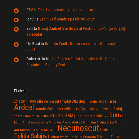
ZTV
la
Zsolti va fi condus pe ultimul drum
Ionut
la
Zsolti va fi condus pe ultimul drum
Sam
la
𝐁𝐨𝐜𝐮ț 𝐀𝐧𝐝𝐫𝐞𝐢 𝐕𝐚𝐬𝐢𝐥e şeful Postului de Poliție Vârșolț
a decedat
Un_Baiat
la
Drum lin Zsolti. Dumnezeu sã te odihneascã în
pace!
Ember stela
la
Irina Rimes a încântat publicul din Şimleu
Silvaniei, la Bathory Fest
Etichete
afla ce s-a intamplat
Anca Parau
2014
Afla detalii
2013
2015
ajofm
Ardeal
Consiliul Judetean Salaj
Arnold Schlachter
c8ilu
CLUJ
Jibou
ISU Salaj
fratzica
Jandarmeria Salaj
Finante
ISU
dance
La
La Multi
Multi Ani Alexandra!
La Multi Ani Alexandru!
La Multi Ani Andreea!
Necunoscut
Politia
Ani Andrei!
La Multi Ani Raul!
Politia Salaj
Prefectura
Primaria Zalau
Prefectura Salaj
Primaria