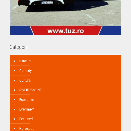
Categorii
Bancuri
Comedy
Cultura
DIVERTISMENT
Economie
Eveniment
Featured
Horoscop