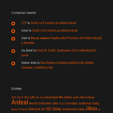
Comentarii recente
ZTV
la
Zsolti va fi condus pe ultimul drum
Ionut
la
Zsolti va fi condus pe ultimul drum
Sam
la
𝐁𝐨𝐜𝐮ț 𝐀𝐧𝐝𝐫𝐞𝐢 𝐕𝐚𝐬𝐢𝐥e şeful Postului de Poliție Vârșolț
a decedat
Un_Baiat
la
Drum lin Zsolti. Dumnezeu sã te odihneascã în
pace!
Ember stela
la
Irina Rimes a încântat publicul din Şimleu
Silvaniei, la Bathory Fest
Etichete
afla ce s-a intamplat
Anca Parau
2014
Afla detalii
2013
2015
ajofm
Ardeal
Consiliul Judetean Salaj
Arnold Schlachter
c8ilu
CLUJ
Jibou
ISU Salaj
fratzica
Jandarmeria Salaj
Finante
ISU
dance
La