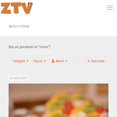
ajutor cofetar
[the_ad_placement id="footer"]
Categorii
Tag-uri
Autori
Vezi toate
22 iulie 2019