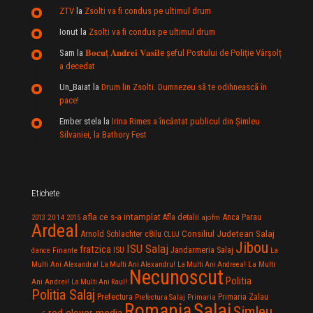
ZTV
la
Zsolti va fi condus pe ultimul drum
Ionut
la
Zsolti va fi condus pe ultimul drum
Sam
la
𝐁𝐨𝐜𝐮ț 𝐀𝐧𝐝𝐫𝐞𝐢 𝐕𝐚𝐬𝐢𝐥e şeful Postului de Poliție Vârșolț
a decedat
Un_Baiat
la
Drum lin Zsolti. Dumnezeu sã te odihneascã în
pace!
Ember stela
la
Irina Rimes a încântat publicul din Şimleu
Silvaniei, la Bathory Fest
Etichete
afla ce s-a intamplat
Anca Parau
2014
Afla detalii
2013
2015
ajofm
Ardeal
Consiliul Judetean Salaj
Arnold Schlachter
c8ilu
CLUJ
Jibou
ISU Salaj
fratzica
Jandarmeria Salaj
Finante
ISU
dance
La
La Multi
Multi Ani Alexandra!
La Multi Ani Alexandru!
La Multi Ani Andreea!
Necunoscut
Politia
Ani Andrei!
La Multi Ani Raul!
Politia Salaj
Prefectura
Primaria Zalau
Prefectura Salaj
Primaria
Salaj
Romania
Simleu