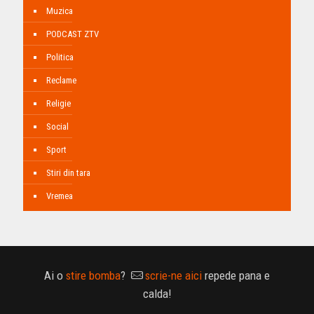
Muzica
PODCAST ZTV
Politica
Reclame
Religie
Social
Sport
Stiri din tara
Vremea
Ai o
stire bomba
?
scrie-ne aici
repede pana e
calda!