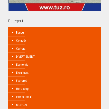
Categorii
Bancuri
Comedy
Cultura
DIVERTISMENT
Economie
Eveniment
Featured
Horoscop
International
MEDICAL