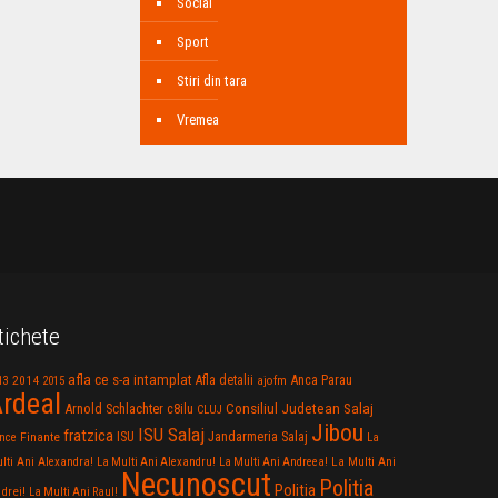
Social
Sport
Stiri din tara
Vremea
tichete
afla ce s-a intamplat
Anca Parau
2014
Afla detalii
13
2015
ajofm
rdeal
Consiliul Judetean Salaj
Arnold Schlachter
c8ilu
CLUJ
Jibou
ISU Salaj
fratzica
Jandarmeria Salaj
Finante
ISU
nce
La
La Multi Ani
lti Ani Alexandra!
La Multi Ani Alexandru!
La Multi Ani Andreea!
Necunoscut
Politia
Politia
drei!
La Multi Ani Raul!