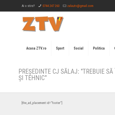
Ai o stire?
0744 247 263
zalautv@gmail.com
Acasa ZTV.ro
Sport
Social
Politica
PREȘEDINTE CJ SĂLAJ: "TREBUIE 
ȘI TEHNIC"
[the_ad_placement id="footer"]