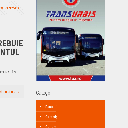
Vezi toate
REBUIE
ÂNTUL
 ÎNCURAJĂM
ste mai multe
Categorii
Bancuri
Comedy
Cultura