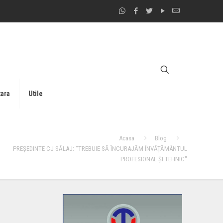
tara
Utile
Acasa
Blog
PREȘEDINTE CJ SĂLAJ: "TREBUIE SĂ ÎNCURAJĂM ÎNVĂȚĂMÂNTUL
PROFESIONAL ȘI TEHNIC"