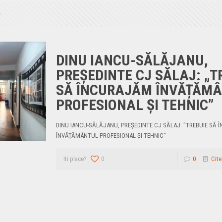
DINU IANCU-SĂLĂJANU,
PREȘEDINTE CJ SĂLAJ: „T
SĂ ÎNCURAJĂM ÎNVĂȚĂM
PROFESIONAL ȘI TEHNIC”
DINU IANCU-SĂLĂJANU, PREȘEDINTE CJ SĂLAJ: "TREBUIE SĂ
ÎNVĂȚĂMÂNTUL PROFESIONAL ȘI TEHNIC"
Iti place?
0
0
Cite