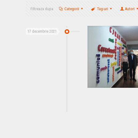
Filtreaza dupa
Categorii
Tag-uri
Autori
17 decembrie 2021