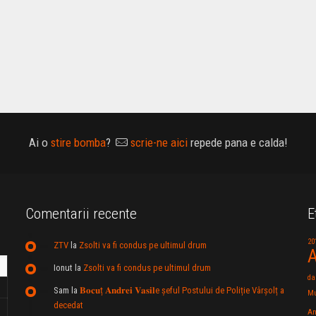
Ai o
stire bomba
?
scrie-ne aici
repede pana e calda!
Comentarii recente
E
20
ZTV
la
Zsolti va fi condus pe ultimul drum
A
Ionut
la
Zsolti va fi condus pe ultimul drum
da
Sam
la
𝐁𝐨𝐜𝐮ț 𝐀𝐧𝐝𝐫𝐞𝐢 𝐕𝐚𝐬𝐢𝐥e şeful Postului de Poliție Vârșolț a
Mu
decedat
An