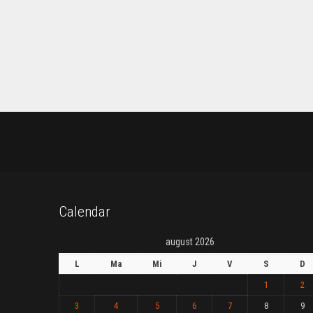
Calendar
august 2026
L
Ma
Mi
J
V
S
D
1
2
3
4
5
6
7
8
9