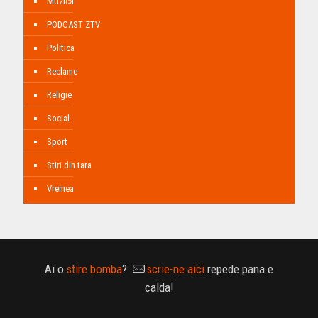
Muzica
PODCAST ZTV
Politica
Reclame
Religie
Social
Sport
Stiri din tara
Vremea
Ai o
stire bomba
?
scrie-ne aici
repede pana e
calda!