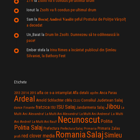
ZTV
la
Zsolti va fi condus pe ultimul drum
Ionut
la
Zsolti va fi condus pe ultimul drum
Sam
la
𝐁𝐨𝐜𝐮ț 𝐀𝐧𝐝𝐫𝐞𝐢 𝐕𝐚𝐬𝐢𝐥e şeful Postului de Poliție Vârșolț
a decedat
Un_Baiat
la
Drum lin Zsolti. Dumnezeu sã te odihneascã în
pace!
Ember stela
la
Irina Rimes a încântat publicul din Şimleu
Silvaniei, la Bathory Fest
Etichete
afla ce s-a intamplat
Anca Parau
2014
Afla detalii
2013
2015
ajofm
Ardeal
Consiliul Judetean Salaj
Arnold Schlachter
c8ilu
CLUJ
Jibou
ISU Salaj
fratzica
Jandarmeria Salaj
Finante
ISU
dance
La
La Multi
Multi Ani Alexandra!
La Multi Ani Alexandru!
La Multi Ani Andreea!
Necunoscut
Politia
Ani Andrei!
La Multi Ani Raul!
Politia Salaj
Prefectura
Primaria Zalau
Prefectura Salaj
Primaria
Salaj
Romania
Simleu
red clover media
profi