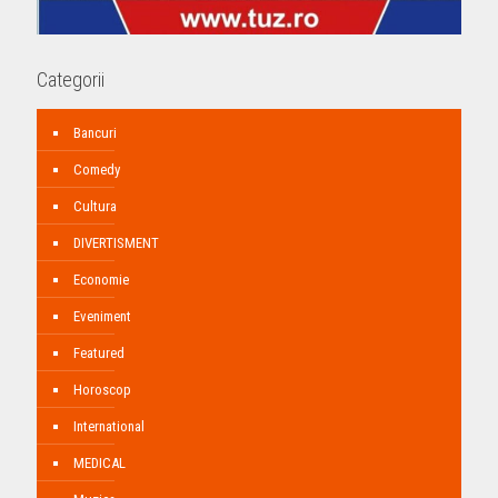
Categorii
Bancuri
Comedy
Cultura
DIVERTISMENT
Economie
Eveniment
Featured
Horoscop
International
MEDICAL