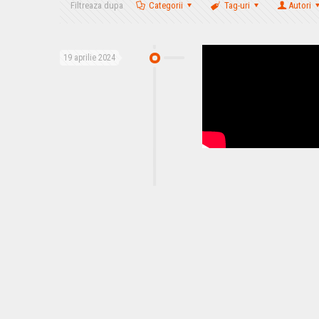
Filtreaza dupa
Categorii
Tag-uri
Autori
19 aprilie 2024