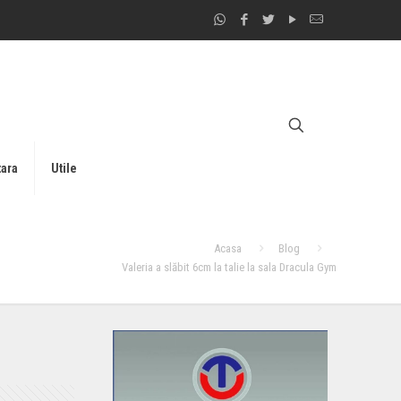
tara
Utile
Acasa
Blog
Valeria a slăbit 6cm la talie la sala Dracula Gym