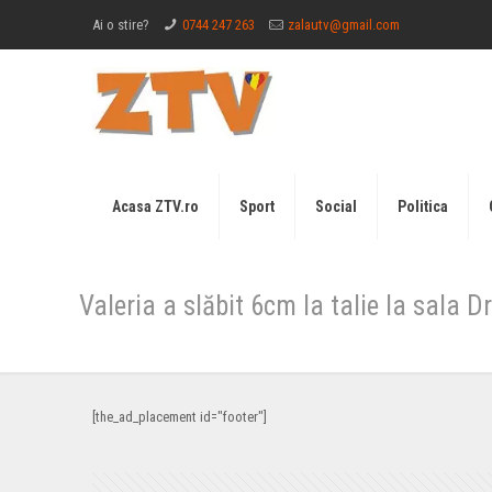
Ai o stire?
0744 247 263
zalautv@gmail.com
Acasa ZTV.ro
Sport
Social
Politica
Valeria a slăbit 6cm la talie la sala 
[the_ad_placement id="footer"]