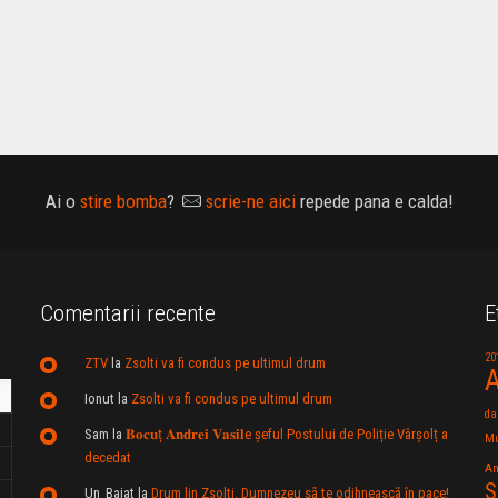
Ai o
stire bomba
?
scrie-ne aici
repede pana e calda!
Comentarii recente
E
20
ZTV
la
Zsolti va fi condus pe ultimul drum
A
Ionut
la
Zsolti va fi condus pe ultimul drum
da
Sam
la
𝐁𝐨𝐜𝐮ț 𝐀𝐧𝐝𝐫𝐞𝐢 𝐕𝐚𝐬𝐢𝐥e şeful Postului de Poliție Vârșolț a
Mu
decedat
An
S
Un_Baiat
la
Drum lin Zsolti. Dumnezeu sã te odihneascã în pace!