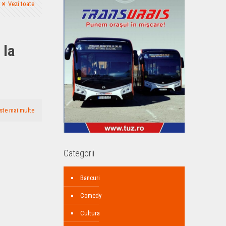
Vezi toate
 la
ste mai multe
Categorii
Bancuri
Comedy
Cultura