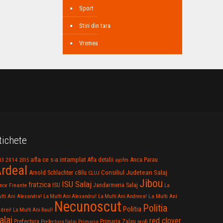
Sport
Stiri din tara
Vremea
tichete
afla ce s-a intamplat
Anca Parau
2014
Afla detalii
13
2015
ajofm
rdeal
Consiliul Judetean Salaj
Arnold Schlachter
c8ilu
CLUJ
Jibou
ISU Salaj
fratzica
Jandarmeria Salaj
Finante
ISU
nce
La
La Multi Ani
lti Ani Alexandra!
La Multi Ani Alexandru!
La Multi Ani Andreea!
Necunoscut
Politia
Politia
drei!
La Multi Ani Raul!
alaj
red clover
Prefectura
Primaria Zalau
profi
Prefectura Salaj
Primaria