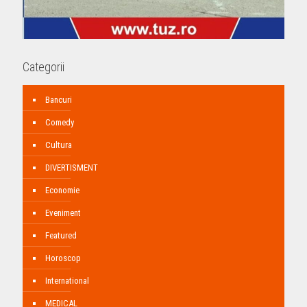
Categorii
Bancuri
Comedy
Cultura
DIVERTISMENT
Economie
Eveniment
Featured
Horoscop
International
MEDICAL