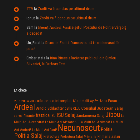
ZTV
la
Zsolti va fi condus pe ultimul drum
Ionut
la
Zsolti va fi condus pe ultimul drum
Sam
la
𝐁𝐨𝐜𝐮ț 𝐀𝐧𝐝𝐫𝐞𝐢 𝐕𝐚𝐬𝐢𝐥e şeful Postului de Poliție Vârșolț
a decedat
Un_Baiat
la
Drum lin Zsolti. Dumnezeu sã te odihneascã în
pace!
Ember stela
la
Irina Rimes a încântat publicul din Şimleu
Silvaniei, la Bathory Fest
Etichete
afla ce s-a intamplat
Anca Parau
2014
Afla detalii
2013
2015
ajofm
Ardeal
Consiliul Judetean Salaj
Arnold Schlachter
c8ilu
CLUJ
Jibou
ISU Salaj
fratzica
Jandarmeria Salaj
Finante
ISU
dance
La
La Multi
Multi Ani Alexandra!
La Multi Ani Alexandru!
La Multi Ani Andreea!
Necunoscut
Politia
Ani Andrei!
La Multi Ani Raul!
Politia Salaj
Prefectura
Primaria Zalau
Prefectura Salaj
Primaria