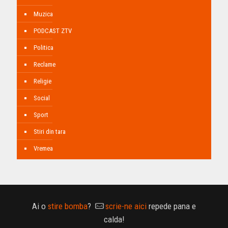
Muzica
PODCAST ZTV
Politica
Reclame
Religie
Social
Sport
Stiri din tara
Vremea
Ai o
stire bomba
?
scrie-ne aici
repede pana e
calda!