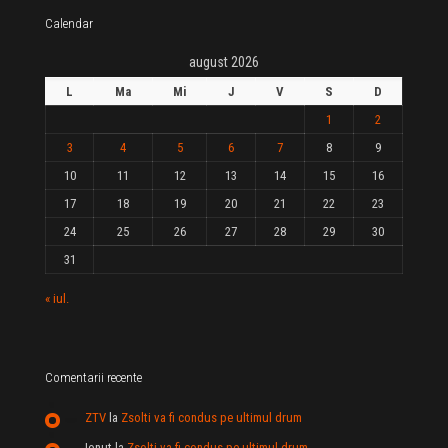
Calendar
august 2026
L
Ma
Mi
J
V
S
D
1
2
3
4
5
6
7
8
9
10
11
12
13
14
15
16
17
18
19
20
21
22
23
24
25
26
27
28
29
30
31
« iul.
Comentarii recente
ZTV
la
Zsolti va fi condus pe ultimul drum
Ionut
la
Zsolti va fi condus pe ultimul drum