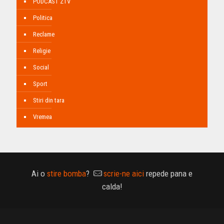
PODCAST ZTV
Politica
Reclame
Religie
Social
Sport
Stiri din tara
Vremea
Ai o
stire bomba
?
scrie-ne aici
repede pana e
calda!