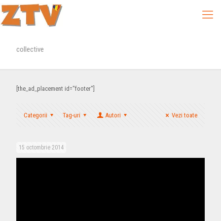
collective
[the_ad_placement id="footer"]
Categorii
Tag-uri
Autori
Vezi toate
15 octombrie 2014