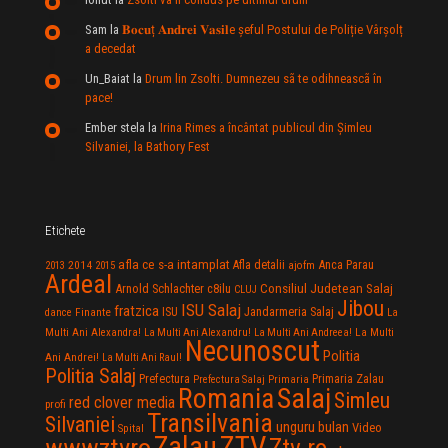
Sam
la
𝐁𝐨𝐜𝐮ț 𝐀𝐧𝐝𝐫𝐞𝐢 𝐕𝐚𝐬𝐢𝐥e şeful Postului de Poliție Vârșolț
a decedat
Un_Baiat
la
Drum lin Zsolti. Dumnezeu sã te odihneascã în
pace!
Ember stela
la
Irina Rimes a încântat publicul din Şimleu
Silvaniei, la Bathory Fest
Etichete
afla ce s-a intamplat
Anca Parau
2014
Afla detalii
2013
2015
ajofm
Ardeal
Consiliul Judetean Salaj
Arnold Schlachter
c8ilu
CLUJ
Jibou
ISU Salaj
fratzica
Jandarmeria Salaj
Finante
ISU
dance
La
La Multi
Multi Ani Alexandra!
La Multi Ani Alexandru!
La Multi Ani Andreea!
Necunoscut
Politia
Ani Andrei!
La Multi Ani Raul!
Politia Salaj
Prefectura
Primaria Zalau
Prefectura Salaj
Primaria
Salaj
Romania
Simleu
red clover media
profi
Transilvania
Silvaniei
unguru bulan
Video
Spital
Zalau
ZTV
wwwztvro