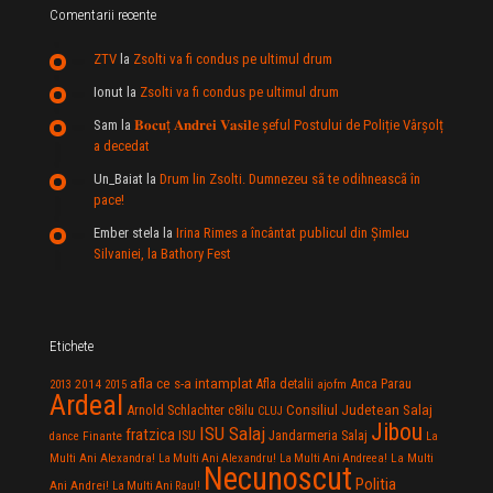
Comentarii recente
ZTV
la
Zsolti va fi condus pe ultimul drum
Ionut
la
Zsolti va fi condus pe ultimul drum
Sam
la
𝐁𝐨𝐜𝐮ț 𝐀𝐧𝐝𝐫𝐞𝐢 𝐕𝐚𝐬𝐢𝐥e şeful Postului de Poliție Vârșolț
a decedat
Un_Baiat
la
Drum lin Zsolti. Dumnezeu sã te odihneascã în
pace!
Ember stela
la
Irina Rimes a încântat publicul din Şimleu
Silvaniei, la Bathory Fest
Etichete
afla ce s-a intamplat
Anca Parau
2014
Afla detalii
2013
2015
ajofm
Ardeal
Consiliul Judetean Salaj
Arnold Schlachter
c8ilu
CLUJ
Jibou
ISU Salaj
fratzica
Jandarmeria Salaj
Finante
ISU
dance
La
La Multi
Multi Ani Alexandra!
La Multi Ani Alexandru!
La Multi Ani Andreea!
Necunoscut
Politia
Ani Andrei!
La Multi Ani Raul!