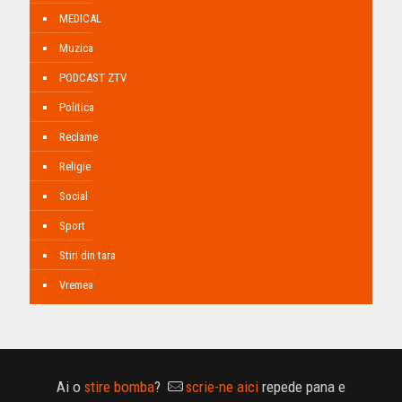
MEDICAL
Muzica
PODCAST ZTV
Politica
Reclame
Religie
Social
Sport
Stiri din tara
Vremea
Ai o
stire bomba
?
scrie-ne aici
repede pana e