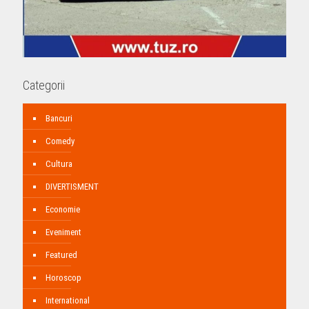
Categorii
Bancuri
Comedy
Cultura
DIVERTISMENT
Economie
Eveniment
Featured
Horoscop
International