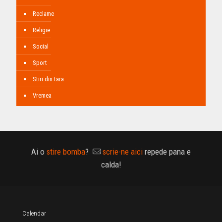
Reclame
Religie
Social
Sport
Stiri din tara
Vremea
Ai o
stire bomba
?
scrie-ne aici
repede pana e
calda!
Calendar