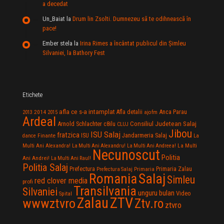
a decedat
Un_Baiat
la
Drum lin Zsolti. Dumnezeu sã te odihneascã în
pace!
Ember stela
la
Irina Rimes a încântat publicul din Şimleu
Silvaniei, la Bathory Fest
Etichete
afla ce s-a intamplat
Anca Parau
2014
Afla detalii
2013
2015
ajofm
Ardeal
Consiliul Judetean Salaj
Arnold Schlachter
c8ilu
CLUJ
Jibou
ISU Salaj
fratzica
Jandarmeria Salaj
Finante
ISU
dance
La
La Multi
Multi Ani Alexandra!
La Multi Ani Alexandru!
La Multi Ani Andreea!
Necunoscut
Politia
Ani Andrei!
La Multi Ani Raul!
Politia Salaj
Prefectura
Primaria Zalau
Prefectura Salaj
Primaria
Salaj
Romania
Simleu
red clover media
profi
Transilvania
Silvaniei
unguru bulan
Video
Spital
Zalau
ZTV
wwwztvro
Ztv.ro
ztvro