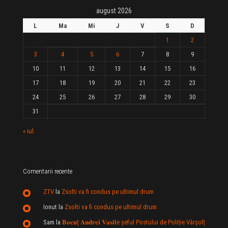
august 2026
L
Ma
Mi
J
V
S
D
1
2
3
4
5
6
7
8
9
10
11
12
13
14
15
16
17
18
19
20
21
22
23
24
25
26
27
28
29
30
31
« iul.
Comentarii recente
ZTV
la
Zsolti va fi condus pe ultimul drum
Ionut
la
Zsolti va fi condus pe ultimul drum
Sam
la
𝐁𝐨𝐜𝐮ț 𝐀𝐧𝐝𝐫𝐞𝐢 𝐕𝐚𝐬𝐢𝐥e şeful Postului de Poliție Vârșolț