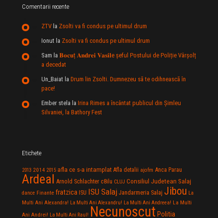
Comentarii recente
ZTV
la
Zsolti va fi condus pe ultimul drum
Ionut
la
Zsolti va fi condus pe ultimul drum
Sam
la
𝐁𝐨𝐜𝐮ț 𝐀𝐧𝐝𝐫𝐞𝐢 𝐕𝐚𝐬𝐢𝐥e şeful Postului de Poliție Vârșolț
a decedat
Un_Baiat
la
Drum lin Zsolti. Dumnezeu sã te odihneascã în
pace!
Ember stela
la
Irina Rimes a încântat publicul din Şimleu
Silvaniei, la Bathory Fest
Etichete
afla ce s-a intamplat
Anca Parau
2014
Afla detalii
2013
2015
ajofm
Ardeal
Consiliul Judetean Salaj
Arnold Schlachter
c8ilu
CLUJ
Jibou
ISU Salaj
fratzica
Jandarmeria Salaj
Finante
ISU
dance
La
La Multi
Multi Ani Alexandra!
La Multi Ani Alexandru!
La Multi Ani Andreea!
Necunoscut
Politia
Ani Andrei!
La Multi Ani Raul!