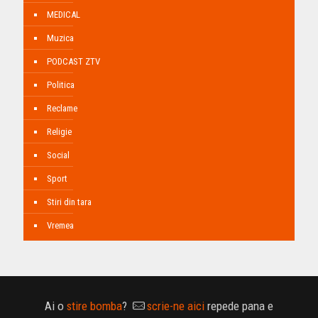
MEDICAL
Muzica
PODCAST ZTV
Politica
Reclame
Religie
Social
Sport
Stiri din tara
Vremea
Ai o
stire bomba
?
scrie-ne aici
repede pana e