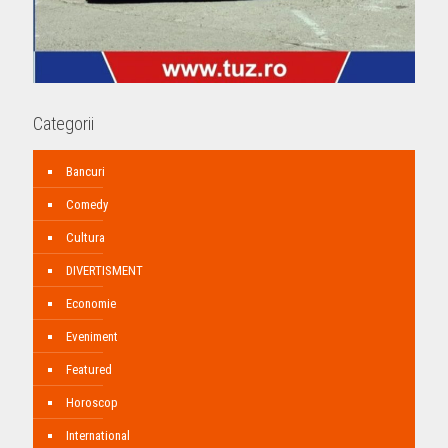
Categorii
Bancuri
Comedy
Cultura
DIVERTISMENT
Economie
Eveniment
Featured
Horoscop
International