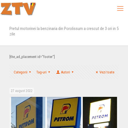
Pretul motorinei la benzinaria din Porolissum a crescut de 3 ori in 5
zile
[the_ad_placement id="footer"]
Categorii
Tag-uri
Autori
Vezi toate
27 august 2022