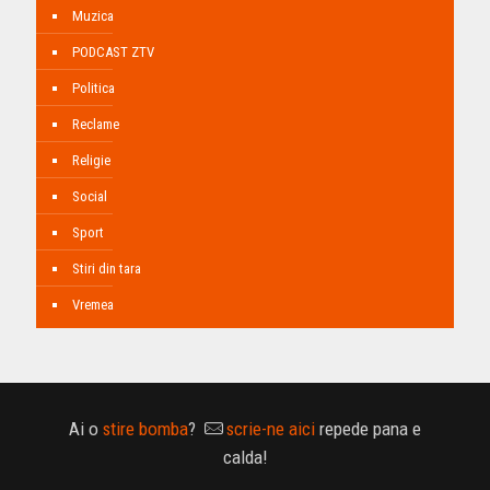
Muzica
PODCAST ZTV
Politica
Reclame
Religie
Social
Sport
Stiri din tara
Vremea
Ai o
stire bomba
?
scrie-ne aici
repede pana e
calda!