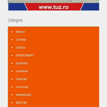
Categorii
Bancuri
Comedy
Cultura
DIVERTISMENT
Economie
Eveniment
Featured
Horoscop
International
MEDICAL