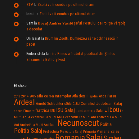
ZTV
la
Zsolti va fi condus pe ultimul drum
Ionut
la
Zsolti va fi condus pe ultimul drum
Sam
la
𝐁𝐨𝐜𝐮ț 𝐀𝐧𝐝𝐫𝐞𝐢 𝐕𝐚𝐬𝐢𝐥e şeful Postului de Poliție Vârșolț
a decedat
Un_Baiat
la
Drum lin Zsolti. Dumnezeu sã te odihneascã în
pace!
Ember stela
la
Irina Rimes a încântat publicul din Şimleu
Silvaniei, la Bathory Fest
Etichete
afla ce s-a intamplat
Anca Parau
2014
Afla detalii
2013
2015
ajofm
Ardeal
Consiliul Judetean Salaj
Arnold Schlachter
c8ilu
CLUJ
Jibou
ISU Salaj
fratzica
Jandarmeria Salaj
Finante
ISU
dance
La
La Multi
Multi Ani Alexandra!
La Multi Ani Alexandru!
La Multi Ani Andreea!
Necunoscut
Politia
Ani Andrei!
La Multi Ani Raul!
Politia Salaj
Prefectura
Primaria Zalau
Prefectura Salaj
Primaria
Salaj
Romania
Simleu
red clover media