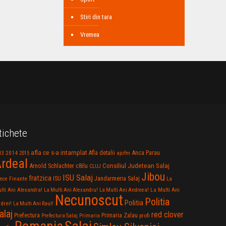
Stiri din tara
Vremea
tichete
afla ce s-a intamplat
Anca Parau
2014
Afla detalii
13
2015
ajofm
rdeal
Consiliul Judetean Salaj
Arnold Schlachter
c8ilu
CLUJ
Jibou
ISU Salaj
fratzica
Jandarmeria Salaj
Finante
ISU
nce
La
La Multi Ani
lti Ani Alexandra!
La Multi Ani Alexandru!
La Multi Ani Andreea!
Necunoscut
Politia
Politia
drei!
La Multi Ani Raul!
alaj
red clover
Prefectura
Primaria Zalau
profi
Prefectura Salaj
Primaria