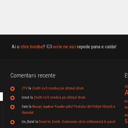
Ai o
stire bomba
?
scrie-ne aici
repede pana e calda!
Comentarii recente
E
20
ZTV
la
Zsolti va fi condus pe ultimul drum
A
Ionut
la
Zsolti va fi condus pe ultimul drum
da
Sam
la
𝐁𝐨𝐜𝐮ț 𝐀𝐧𝐝𝐫𝐞𝐢 𝐕𝐚𝐬𝐢𝐥e şeful Postului de Poliție Vârșolț a
Mu
decedat
An
S
Un_Baiat
la
Drum lin Zsolti. Dumnezeu sã te odihneascã în pace!