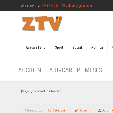
Ai o stire?
0744 247 263
zalautv@gmail.com
Acasa ZTV.ro
Sport
Social
Politica
ACCIDENT LA URCARE PE MESES
[the_ad_placement id="footer"]
Filtreaza dupa
Categorii
Tag-uri
Autori