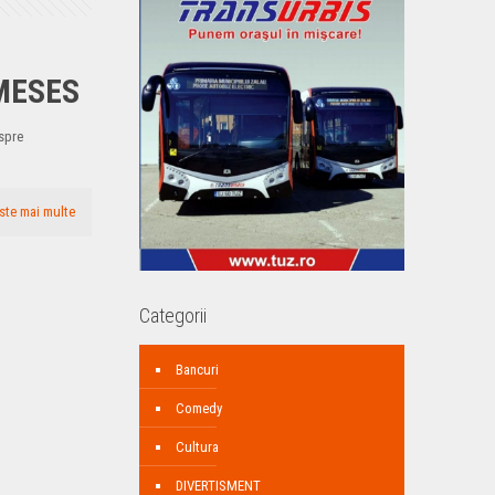
MESES
nspre
ste mai multe
Categorii
Bancuri
Comedy
Cultura
DIVERTISMENT