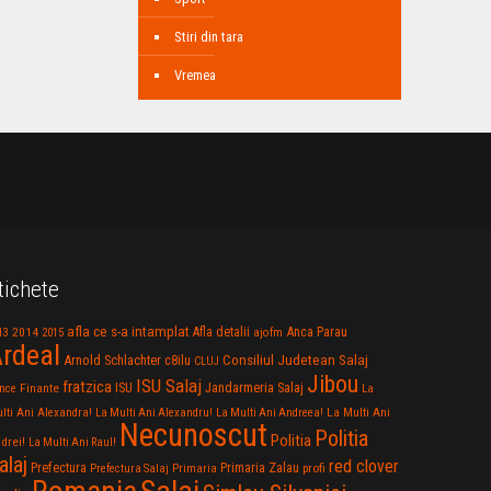
Stiri din tara
Vremea
tichete
afla ce s-a intamplat
Anca Parau
2014
Afla detalii
13
2015
ajofm
rdeal
Consiliul Judetean Salaj
Arnold Schlachter
c8ilu
CLUJ
Jibou
ISU Salaj
fratzica
Jandarmeria Salaj
Finante
ISU
nce
La
La Multi Ani
lti Ani Alexandra!
La Multi Ani Alexandru!
La Multi Ani Andreea!
Necunoscut
Politia
Politia
drei!
La Multi Ani Raul!
alaj
red clover
Prefectura
Primaria Zalau
profi
Prefectura Salaj
Primaria