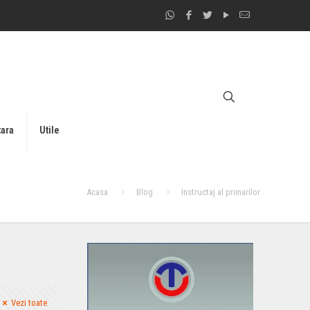
tara
Utile
Acasa
Blog
Instructaj al primarilor
Vezi toate