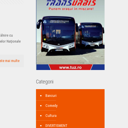
tâlnire cu
velor Naţionale
ste mai multe
Categorii
Bancuri
Comedy
Cultura
DIVERTISMENT