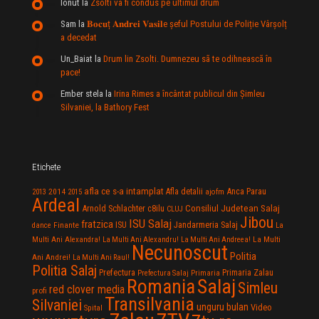
Ionut
la
Zsolti va fi condus pe ultimul drum
Sam
la
𝐁𝐨𝐜𝐮ț 𝐀𝐧𝐝𝐫𝐞𝐢 𝐕𝐚𝐬𝐢𝐥e şeful Postului de Poliție Vârșolț
a decedat
Un_Baiat
la
Drum lin Zsolti. Dumnezeu sã te odihneascã în
pace!
Ember stela
la
Irina Rimes a încântat publicul din Şimleu
Silvaniei, la Bathory Fest
Etichete
afla ce s-a intamplat
Anca Parau
2014
Afla detalii
2013
2015
ajofm
Ardeal
Consiliul Judetean Salaj
Arnold Schlachter
c8ilu
CLUJ
Jibou
ISU Salaj
fratzica
Jandarmeria Salaj
Finante
ISU
dance
La
La Multi
Multi Ani Alexandra!
La Multi Ani Alexandru!
La Multi Ani Andreea!
Necunoscut
Politia
Ani Andrei!
La Multi Ani Raul!
Politia Salaj
Prefectura
Primaria Zalau
Prefectura Salaj
Primaria
Salaj
Romania
Simleu
red clover media
profi
Transilvania
Silvaniei
unguru bulan
Video
Spital