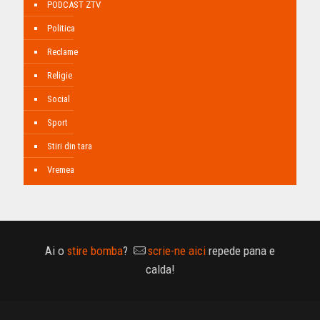
PODCAST ZTV
Politica
Reclame
Religie
Social
Sport
Stiri din tara
Vremea
Ai o
stire bomba
?
scrie-ne aici
repede pana e
calda!