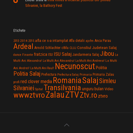
Silvaniei, la Bathory Fest
Etichete
afla ce s-a intamplat
Anca Parau
2014
Afla detalii
2013
2015
ajofm
Ardeal
Consiliul Judetean Salaj
Arnold Schlachter
c8ilu
CLUJ
Jibou
ISU Salaj
fratzica
Jandarmeria Salaj
Finante
ISU
dance
La
La Multi
Multi Ani Alexandra!
La Multi Ani Alexandru!
La Multi Ani Andreea!
Necunoscut
Politia
Ani Andrei!
La Multi Ani Raul!
Politia Salaj
Prefectura
Primaria Zalau
Prefectura Salaj
Primaria
Salaj
Romania
Simleu
red clover media
profi
Transilvania
Silvaniei
unguru bulan
Video
Spital
Zalau
ZTV
wwwztvro
Ztv.ro
ztvro