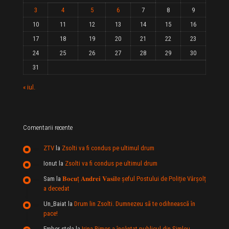
3
4
5
6
7
8
9
10
11
12
13
14
15
16
17
18
19
20
21
22
23
24
25
26
27
28
29
30
31
« iul.
Comentarii recente
ZTV
la
Zsolti va fi condus pe ultimul drum
Ionut
la
Zsolti va fi condus pe ultimul drum
Sam
la
𝐁𝐨𝐜𝐮ț 𝐀𝐧𝐝𝐫𝐞𝐢 𝐕𝐚𝐬𝐢𝐥e şeful Postului de Poliție Vârșolț
a decedat
Un_Baiat
la
Drum lin Zsolti. Dumnezeu sã te odihneascã în
pace!
Ember stela
la
Irina Rimes a încântat publicul din Şimleu