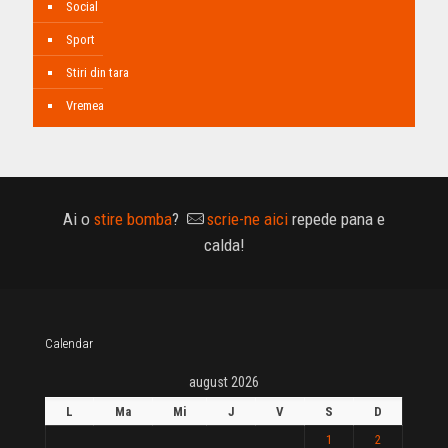
Social
Sport
Stiri din tara
Vremea
Ai o
stire bomba
?
scrie-ne aici
repede pana e
calda!
Calendar
august 2026
L
Ma
Mi
J
V
S
D
1
2