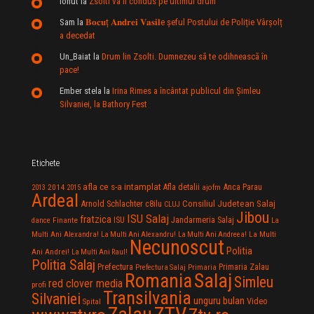
Ionut
la
Zsolti va fi condus pe ultimul drum
Sam
la
𝐁𝐨𝐜𝐮ț 𝐀𝐧𝐝𝐫𝐞𝐢 𝐕𝐚𝐬𝐢𝐥e şeful Postului de Poliție Vârșolț
a decedat
Un_Baiat
la
Drum lin Zsolti. Dumnezeu sã te odihneascã în
pace!
Ember stela
la
Irina Rimes a încântat publicul din Şimleu
Silvaniei, la Bathory Fest
Etichete
afla ce s-a intamplat
Anca Parau
2014
Afla detalii
2013
2015
ajofm
Ardeal
Consiliul Judetean Salaj
Arnold Schlachter
c8ilu
CLUJ
Jibou
ISU Salaj
fratzica
Jandarmeria Salaj
Finante
ISU
dance
La
La Multi
Multi Ani Alexandra!
La Multi Ani Alexandru!
La Multi Ani Andreea!
Necunoscut
Politia
Ani Andrei!
La Multi Ani Raul!
Politia Salaj
Prefectura
Primaria Zalau
Prefectura Salaj
Primaria
Salaj
Romania
Simleu
red clover media
profi
Transilvania
Silvaniei
unguru bulan
Video
Spital