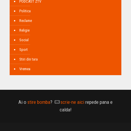
PODCAST ZTV
Politica
Reclame
Religie
Social
Sport
Stiri din tara
Vremea
Ai o
stire bomba
?
scrie-ne aici
repede pana e
calda!