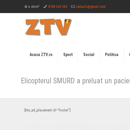
Ai o stire?
0744 247 263
zalautv@gmail.com
Acasa ZTV.ro
Sport
Social
Politica
Elicopterul SMURD a preluat un pacie
[the_ad_placement id="footer"]