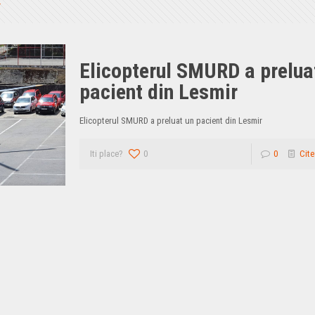
Elicopterul SMURD a prelua
pacient din Lesmir
Elicopterul SMURD a preluat un pacient din Lesmir
Iti place?
0
0
Cite