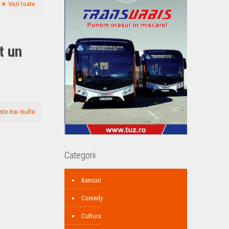
Vezi toate
t un
ste mai multe
Categorii
Bancuri
Comedy
Cultura