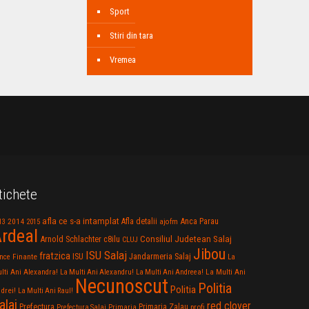
Sport
Stiri din tara
Vremea
tichete
afla ce s-a intamplat
Anca Parau
2014
Afla detalii
13
2015
ajofm
rdeal
Consiliul Judetean Salaj
Arnold Schlachter
c8ilu
CLUJ
Jibou
ISU Salaj
fratzica
Jandarmeria Salaj
Finante
ISU
nce
La
La Multi Ani
lti Ani Alexandra!
La Multi Ani Alexandru!
La Multi Ani Andreea!
Necunoscut
Politia
Politia
drei!
La Multi Ani Raul!
alaj
red clover
Prefectura
Primaria Zalau
profi
Prefectura Salaj
Primaria