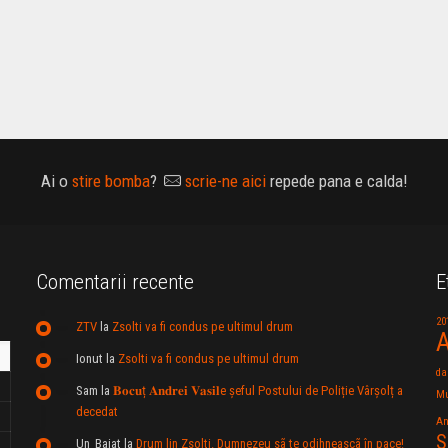
Ai o
stire bomba
?
scrie-ne aici
repede pana e calda!
Comentarii recente
E
20
ZTV
la
Zsolti va fi condus pe ultimul drum
A
Ionut
la
Zsolti va fi condus pe ultimul drum
da
Sam
la
𝐁𝐨𝐜𝐮ț 𝐀𝐧𝐝𝐫𝐞𝐢 𝐕𝐚𝐬𝐢𝐥e şeful Postului de Poliție Vârșolț a
Mu
decedat
An
S
Un_Baiat
la
Drum lin Zsolti. Dumnezeu sã te odihneascã în pace!