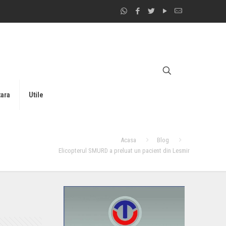
tara
Utile
Acasa
Blog
Elicopterul SMURD a preluat un pacient din Lesmir