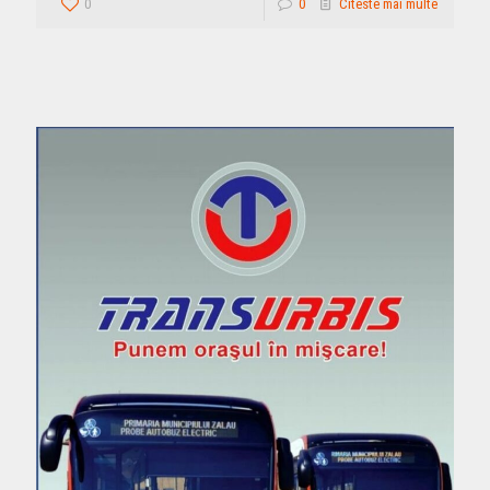
0
0
Citeste mai multe