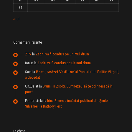
31
« iul.
Comentarii recente
ZTV
la
Zsolti va fi condus pe ultimul drum
Ionut
la
Zsolti va fi condus pe ultimul drum
Sam
la
𝐁𝐨𝐜𝐮ț 𝐀𝐧𝐝𝐫𝐞𝐢 𝐕𝐚𝐬𝐢𝐥e şeful Postului de Poliție Vârșolț
a decedat
Un_Baiat
la
Drum lin Zsolti. Dumnezeu sã te odihneascã în
pace!
Ember stela
la
Irina Rimes a încântat publicul din Şimleu
Silvaniei, la Bathory Fest
Etichete