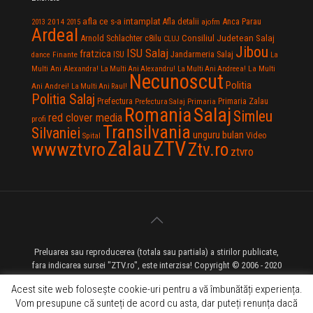
afla ce s-a intamplat
Anca Parau
2014
Afla detalii
2013
2015
ajofm
Ardeal
Consiliul Judetean Salaj
Arnold Schlachter
c8ilu
CLUJ
Jibou
ISU Salaj
fratzica
Jandarmeria Salaj
Finante
ISU
dance
La
La Multi
Multi Ani Alexandra!
La Multi Ani Alexandru!
La Multi Ani Andreea!
Necunoscut
Politia
Ani Andrei!
La Multi Ani Raul!
Politia Salaj
Prefectura
Primaria Zalau
Prefectura Salaj
Primaria
Salaj
Romania
Simleu
red clover media
profi
Transilvania
Silvaniei
unguru bulan
Video
Spital
Zalau
ZTV
wwwztvro
Ztv.ro
ztvro
Preluarea sau reproducerea (totala sau partiala) a stirilor publicate,
fara indicarea sursei "ZTV.ro", este interzisa! Copyright © 2006 - 2020
ZTV.ro - Televiziune pe Internet - Zalau TV
Acest site web folosește cookie-uri pentru a vă îmbunătăți experiența.
Vom presupune că sunteți de acord cu asta, dar puteți renunța dacă