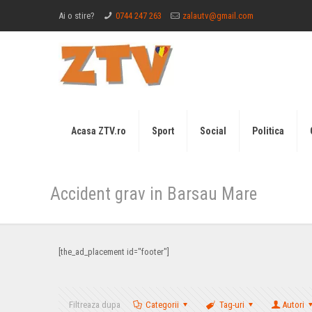
Ai o stire?
0744 247 263
zalautv@gmail.com
Acasa ZTV.ro
Sport
Social
Politica
Accident grav in Barsau Mare
[the_ad_placement id="footer"]
Filtreaza dupa
Categorii
Tag-uri
Autori