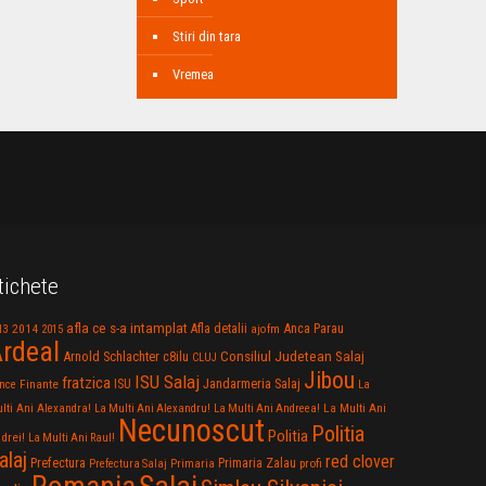
Stiri din tara
Vremea
tichete
afla ce s-a intamplat
Anca Parau
2014
Afla detalii
13
2015
ajofm
rdeal
Consiliul Judetean Salaj
Arnold Schlachter
c8ilu
CLUJ
Jibou
ISU Salaj
fratzica
Jandarmeria Salaj
Finante
ISU
nce
La
La Multi Ani
lti Ani Alexandra!
La Multi Ani Alexandru!
La Multi Ani Andreea!
Necunoscut
Politia
Politia
drei!
La Multi Ani Raul!
alaj
red clover
Prefectura
Primaria Zalau
profi
Prefectura Salaj
Primaria