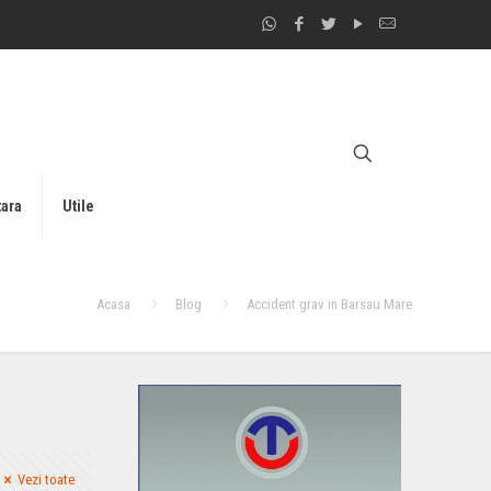
tara
Utile
Acasa
Blog
Accident grav in Barsau Mare
Vezi toate