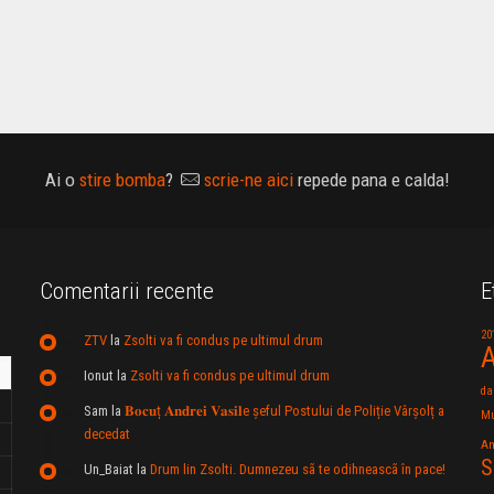
Ai o
stire bomba
?
scrie-ne aici
repede pana e calda!
Comentarii recente
E
20
ZTV
la
Zsolti va fi condus pe ultimul drum
A
Ionut
la
Zsolti va fi condus pe ultimul drum
da
Sam
la
𝐁𝐨𝐜𝐮ț 𝐀𝐧𝐝𝐫𝐞𝐢 𝐕𝐚𝐬𝐢𝐥e şeful Postului de Poliție Vârșolț a
Mu
decedat
An
S
Un_Baiat
la
Drum lin Zsolti. Dumnezeu sã te odihneascã în pace!