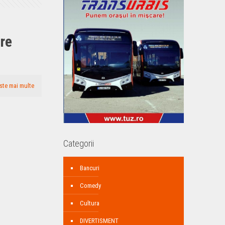
re
ste mai multe
Categorii
Bancuri
Comedy
Cultura
DIVERTISMENT